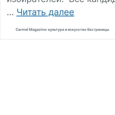
Красные
…
Читать далее
флаги
над
Хайфой
Сarmel Magazine: культура и искусство без границы
или
сеанс
политической
магии