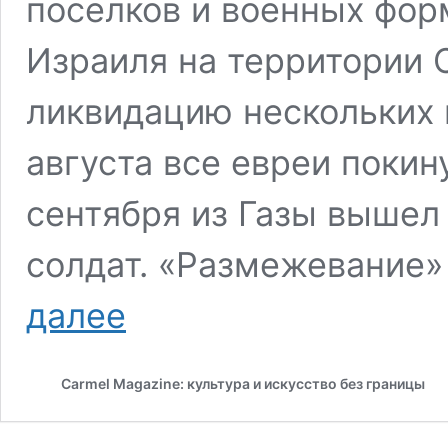
поселков и военных фо
Израиля на территории С
ликвидацию нескольких 
августа все евреи покин
сентября из Газы вышел
солдат. «Размежевание
Давид
далее
Шехтер.
Встречи
с
Сarmel Magazine: культура и искусство без границы
Шароном.
Часть
1
«Лихой