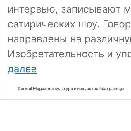
интервью, записывают м
сатирических шоу. Говор
направлены на различну
Изобретательность и уп
Герои
далее
информационных
войн:
Майкл
Сarmel Magazine: культура и искусство без границы
Рапапорт,
Моран
Атиас,
JewHateDatabase