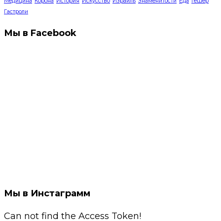
Медицина
Корона
История
Искусство
Израиль
Знаменитости
Еда
Гешер
Гастроли
Мы в Facebook
Мы в Инстаграмм
Can not find the Access Token!