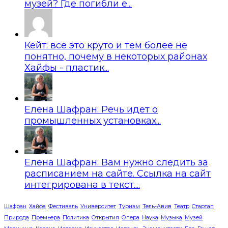
музей? Где погибли е...
Кейт: все это круто и тем более не
понятно, почему в некоторых районах
Хайфы - пластик...
Елена Шафран: Речь идет о
промышленных установках...
Елена Шафран: Вам нужно следить за
расписанием на сайте. Ссылка на сайт
интегрирована в текст....
Шафран
Хайфа
Фестиваль
Университет
Туризм
Тель-Авив
Театр
Стартап
Природа
Премьера
Политика
Открытия
Опера
Наука
Музыка
Музей