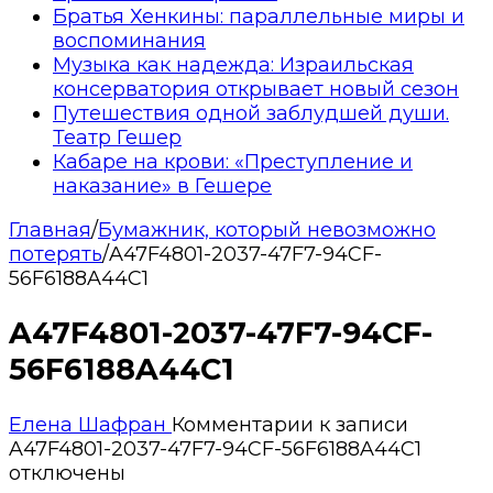
Братья Хенкины: параллельные миры и
воспоминания
Музыка как надежда: Израильская
консерватория открывает новый сезон
Путешествия одной заблудшей души.
Театр Гешер
Кабаре на крови: «Преступление и
наказание» в Гешере
Главная
/
Бумажник, который невозможно
потерять
/
A47F4801-2037-47F7-94CF-
56F6188A44C1
A47F4801-2037-47F7-94CF-
56F6188A44C1
Елена Шафран
Комментарии
к записи
A47F4801-2037-47F7-94CF-56F6188A44C1
отключены