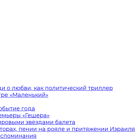
ди о любви, как политический триллер
атре «Маленький»
событие года
ремьеры «Гешера»
мировыми звёздами балета
торах, пении на рояле и притяжении Израиля
оспоминания