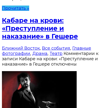
Прочитать »
Кабаре на крови:
«Преступление и
наказание» в Гешере
Ближний Восток
,
Все события
,
Главные
фотографии
,
Драма
,
Театр
Комментарии
к
записи Кабаре на крови: «Преступление и
наказание» в Гешере
отключены