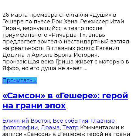
26 марта премьера спектакля «Души» в
Гешере по пьесе Рои Хена. Режиссер Итай
Тиран, вернувшийся в театр после
триумфального «Ричарда III», вновь
предлагает зрителю нестандартный взгляд
на реальность. В главных ролях: Евгения
Додина и Ариэль Бронз. История,
пронзающая века Гриша живет с матерью в
Яффо, но его душа не знает …
Прочитать »
«Самсон» в «Гешере»: герой
на грани эпох
Ближний Восток
,
Все события
,
Главные
фотографии
,
Драма
,
Театр
Комментарии
к
записи «Самсон» в «Гешере»: герой на грани