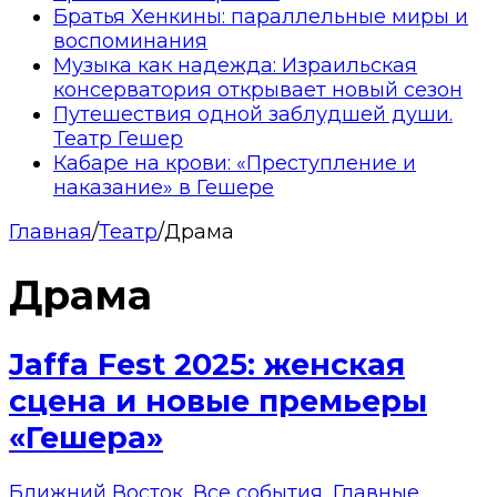
Братья Хенкины: параллельные миры и
воспоминания
Музыка как надежда: Израильская
консерватория открывает новый сезон
Путешествия одной заблудшей души.
Театр Гешер
Кабаре на крови: «Преступление и
наказание» в Гешере
Главная
/
Театр
/
Драма
Драма
Jaffa Fest 2025: женская
сцена и новые премьеры
«Гешера»
Ближний Восток
,
Все события
,
Главные