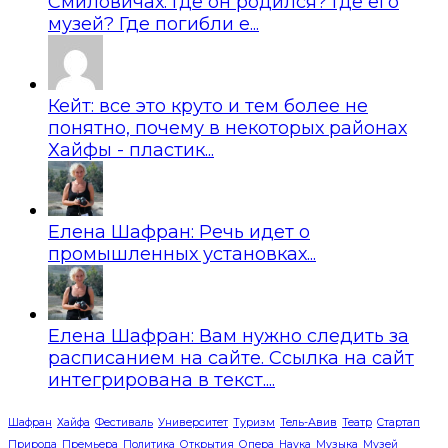
Смиловичах. Где он родился? Где его
музей? Где погибли е...
Кейт: все это круто и тем более не
понятно, почему в некоторых районах
Хайфы - пластик...
Елена Шафран: Речь идет о
промышленных установках...
Елена Шафран: Вам нужно следить за
расписанием на сайте. Ссылка на сайт
интегрирована в текст....
Шафран
Хайфа
Фестиваль
Университет
Туризм
Тель-Авив
Театр
Стартап
Природа
Премьера
Политика
Открытия
Опера
Наука
Музыка
Музей