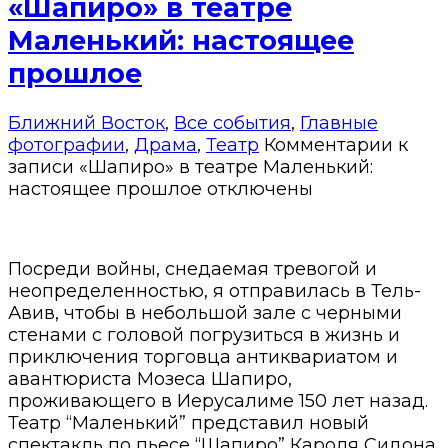
«Шапиро» в театре
Маленький: настоящее
прошлое
Ближний Восток
,
Все события
,
Главные
фотографии
,
Драма
,
Театр
Комментарии
к
записи «Шапиро» в театре Маленький:
настоящее прошлое
отключены
Посреди войны, снедаемая тревогой и
неопределенностью, я отправилась в Тель-
Авив, чтобы в небольшой зале с черными
стенами с головой погрузиться в жизнь и
приключения торговца антиквариатом и
авантюриста Мозеса Шапиро,
проживающего в Иерусалиме 150 лет назад.
Театр “Маленький” представил новый
спектакль по пьесе “Шапиро” Кароля Сидона,