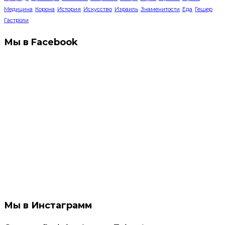
Медицина
Корона
История
Искусство
Израиль
Знаменитости
Еда
Гешер
Гастроли
Мы в Facebook
Мы в Инстаграмм