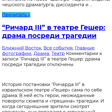
чешского драматурга, диссидента и …
Прочитать »
“Ричард III” в театре Гешер:
драма посреди трагедии
Ближний Восток
,
Все события
,
Главные
фотографии
,
Драма
,
Театр
Комментарии
к
записи “Ричард III” в театре Гешер: драма
посреди трагедии
отключены
История постановки “Ричарда III” в
израильском театре «Гешер» сама по себе
драма. В ней есть герои, неожиданные
повороты сюжета и «трещина» трагедии. И
когда сегодняшние зрители смотрят
спектакль, они попадают в зеркальный