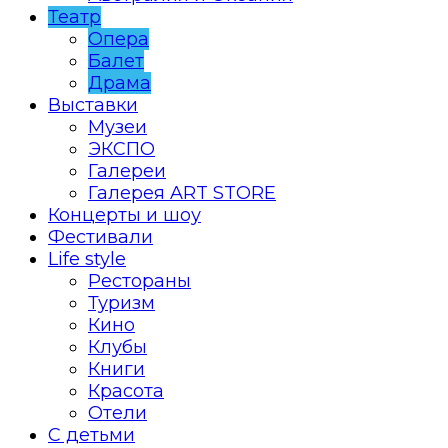
Театр
Опера
Балет
Драма
Выставки
Музеи
ЭКСПО
Галереи
Галерея ART STORE
Концерты и шоу
Фестивали
Life style
Рестораны
Туризм
Кино
Клубы
Книги
Красота
Отели
С детьми