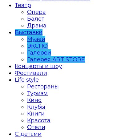
Театр
Опера
Балет
Драма
Выставки
Музеи
ЭКСПО
Галереи
Галерея ART STORE
Концерты и шоу
Фестивали
Life style
Рестораны
Туризм
Кино
Клубы
Книги
Красота
Отели
С детьми