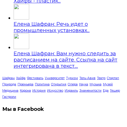
Хайфы - пластик...
Елена Шафран: Речь идет о
промышленных установках...
Елена Шафран: Вам нужно следить за
расписанием на сайте. Ссылка на сайт
интегрирована в текст....
Шафран
Хайфа
Фестиваль
Университет
Туризм
Тель-Авив
Театр
Стартап
Природа
Премьера
Политика
Открытия
Опера
Наука
Музыка
Музей
Медицина
Корона
История
Искусство
Израиль
Знаменитости
Еда
Гешер
Гастроли
Мы в Facebook