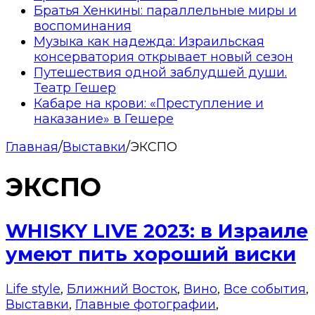
Братья Хенкины: параллельные миры и
воспоминания
Музыка как надежда: Израильская
консерватория открывает новый сезон
Путешествия одной заблудшей души.
Театр Гешер
Кабаре на крови: «Преступление и
наказание» в Гешере
Главная
/
Выставки
/
ЭКСПО
ЭКСПО
WHISKY LIVE 2023: в Израиле
умеют пить хороший виски
Life style
,
Ближний Восток
,
Вино
,
Все события
,
Выставки
,
Главные фотографии
,