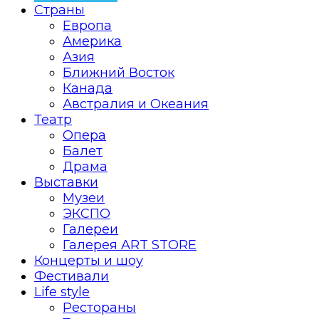
Страны
Европа
Америка
Азия
Ближний Восток
Канада
Австралия и Океания
Театр
Опера
Балет
Драма
Выставки
Музеи
ЭКСПО
Галереи
Галерея ART STORE
Концерты и шоу
Фестивали
Life style
Рестораны