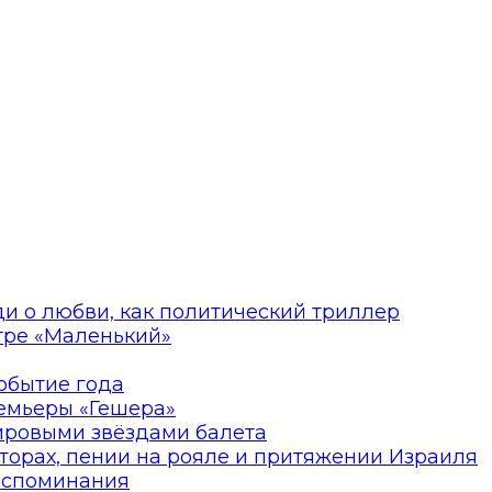
ди о любви, как политический триллер
атре «Маленький»
событие года
ремьеры «Гешера»
мировыми звёздами балета
торах, пении на рояле и притяжении Израиля
оспоминания