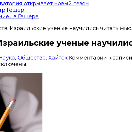
ватория открывает новый сезон
тр Гешер
ние» в Гешере
тв. Израильские ученые научились читать мыс
Израильские ученые научилис
Наука
,
Общество
,
Хайтек
Комментарии
к записи
тключены