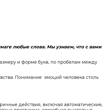
аге любые слова. Мы узнаем, что с вами
азмеру и форме букв, по пробелам между
увства. Понимание
эмоций человека столь
оричные действия, включая автоматические,
ботана программа, способная тщательно