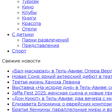
Туризм
Кино
Клубы
Книги
Красота
Отели
С детьми
Парки развлечений
Представления
Спорт
Свежие новости
«Бал-маскарад» в Тель-Авиве. Опера Вер
Новая Соня: яркий актерский дебют в те
Третья жизнь Ханоха Левина
Выставка «На исходе дня» в Тель-Авиве: 
Jaffa Fest 2025: женская сцена и новые п
«Дон Кихот» в Тель-Авиве: два вечера с 
Елизавета Блюмина: о еврейских компози
Братья Хенкины: параллельные миры и в