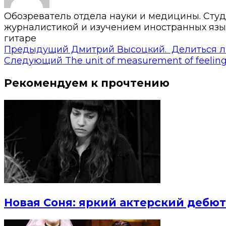
Обозреватель отдела науки и медицины. Студ
журналистикой и изучением иностранных язык
гитаре
Предыдущий
Дмитрий Высоцкий. Делиться лю
Следующий
The unit of measurement of feelings
Рекомендуем к прочтению
Новая Соня: яркий актерский дебют