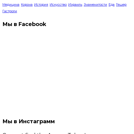
Медицина
Корона
История
Искусство
Израиль
Знаменитости
Еда
Гешер
Гастроли
Мы в Facebook
Мы в Инстаграмм