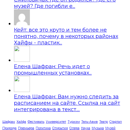
музей? Где погибли е...
Кейт: все это круто и тем более не
понятно, почему в некоторых районах
Хайфы - пластик...
Елена Шафран: Речь идет о
промышленных установках...
Елена Шафран: Вам нужно следить за
расписанием на сайте. Ссылка на сайт
интегрирована в текст....
Шафран
Хайфа
Фестиваль
Университет
Туризм
Тель-Авив
Театр
Стартап
Природа
Премьера
Политика
Открытия
Опера
Наука
Музыка
Музей