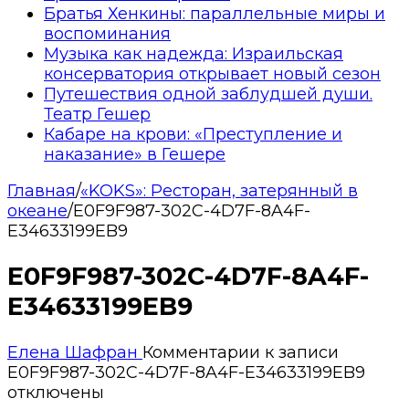
Братья Хенкины: параллельные миры и
воспоминания
Музыка как надежда: Израильская
консерватория открывает новый сезон
Путешествия одной заблудшей души.
Театр Гешер
Кабаре на крови: «Преступление и
наказание» в Гешере
Главная
/
«KOKS»: Ресторан, затерянный в
океане
/
E0F9F987-302C-4D7F-8A4F-
E34633199EB9
E0F9F987-302C-4D7F-8A4F-
E34633199EB9
Елена Шафран
Комментарии
к записи
E0F9F987-302C-4D7F-8A4F-E34633199EB9
отключены