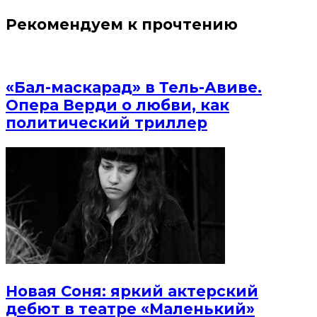
Рекомендуем к прочтению
«Бал-маскарад» в Тель-Авиве.
Опера Верди о любви, как
политический триллер
Новая Соня: яркий актерский
дебют в театре «Маленький»