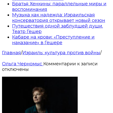
Братья Хенкины: параллельные миры и
воспоминания
Музыка как надежда: Израильская
консерватория открывает новый сезон
Путешествия одной заблудшей души.
Театр Гешер
Кабаре на крови: «Преступление и
наказание» в Гешере
Главная
/
Израиль: культура против войны
/
Ольга Черномыс
Комментарии
к записи
отключены