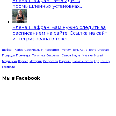
Елена Шафран: Речь идет о
промышленных установках...
Елена Шафран: Вам нужно следить за
расписанием на сайте. Ссылка на сайт
интегрирована в текст....
Шафран
Хайфа
Фестиваль
Университет
Туризм
Тель-Авив
Театр
Стартап
Природа
Премьера
Политика
Открытия
Опера
Наука
Музыка
Музей
Медицина
Корона
История
Искусство
Израиль
Знаменитости
Еда
Гешер
Гастроли
Мы в Facebook