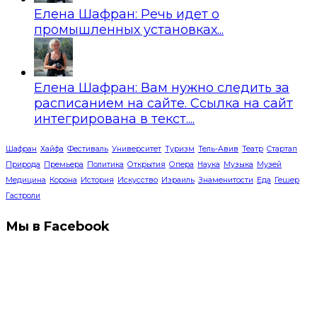
Елена Шафран: Речь идет о
промышленных установках...
Елена Шафран: Вам нужно следить за
расписанием на сайте. Ссылка на сайт
интегрирована в текст....
Шафран
Хайфа
Фестиваль
Университет
Туризм
Тель-Авив
Театр
Стартап
Природа
Премьера
Политика
Открытия
Опера
Наука
Музыка
Музей
Медицина
Корона
История
Искусство
Израиль
Знаменитости
Еда
Гешер
Гастроли
Мы в Facebook