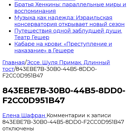
Братья Хенкины: параллельные миры и
воспоминания
Музыка как надежда: Израильская
консерватория открывает новый сезон
Путешествия одной заблудшей души.
Театр Гешер
Кабаре на крови: «Преступление и
наказание» в Гешере
Главная
/
Эссе. Шуля Примак. Длинный
тост
/
843EBE7B-30B0-44B5-8DD0-
F2CC0D951B47
843EBE7B-30B0-44B5-8DD0-
F2CC0D951B47
Елена Шафран
Комментарии
к записи
843EBE7B-30B0-44B5-8DD0-F2CC0D951B47
отключены