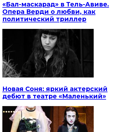
«Бал-маскарад» в Тель-Авиве.
Опера Верди о любви, как
политический триллер
Новая Соня: яркий актерский
дебют в театре «Маленький»