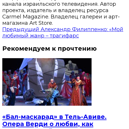
канала израильского телевидения. Автор
проекта, издатель и владелец ресурса
Carmel Magazine. Владелец галереи и арт-
магазина Art Store.
Предыдущий
Александр Филиппенко: «Мой
любимый жанр – трагифарс
Рекомендуем к прочтению
«Бал-маскарад» в Тель-Авиве.
Опера Верди о любви, как