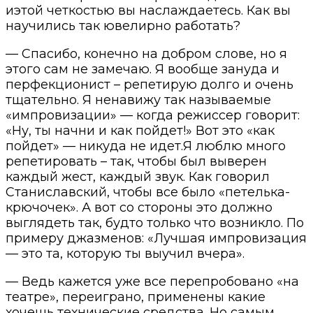
иэтой четкостью вы наслаждаетесь. Как вы
научились так ювелирно работать?
— Спасибо, конечно на добром слове, но я
этого сам не замечаю. Я вообще зануда и
перфекционист – репетирую долго и очень
тщательно. Я ненавижу так называемые
«импровизации» — когда режиссер говорит:
«Ну, ты начни и как пойдет!» Вот это «как
пойдет» — никуда не идет.Я люблю много
репетировать – так, чтобы был выверен
каждый жест, каждый звук. Как говорил
Станиславский, чтобы все было «петелька-
крючочек». А вот со стороны это должно
выглядеть так, будто только что возникло. По
примеру джазменов: «Лучшая импровизация
— это та, которую ты выучил вчера».
— Ведь кажется уже все перепробовано «на
театре», переиграно, применены какие
хочешь технические средства. Но самым