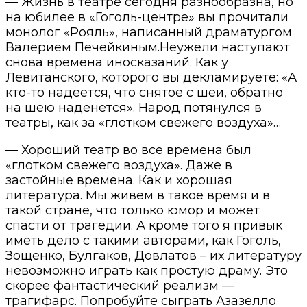
— Жизнь в театре сегодня разнообразна, но
на юбилее в «Гоголь-центре» вы прочитали
монолог «Рояль», написанный драматургом
Валерием Печейкиным.Неужели наступают
снова времена иносказаний. Как у
Левитанского, которого вы декламируете: «А
кто-то надеется, что снятое с шеи, обратно
на шею наденется». Народ потянулся в
театры, как за «глотком свежего воздуха»…
— Хороший театр во все времена был
«глотком свежего воздуха». Даже в
застойные времена. Как и хорошая
литература. Мы живем в такое время и в
такой стране, что только юмор и может
спасти от трагедии. А кроме того я привык
иметь дело с такими авторами, как Гоголь,
Зощенко, Булгаков, Довлатов – их литературу
невозможно играть как простую драму. Это
скорее фантастический реализм —
трагифарс. Попробуйте сыграть Азазелло