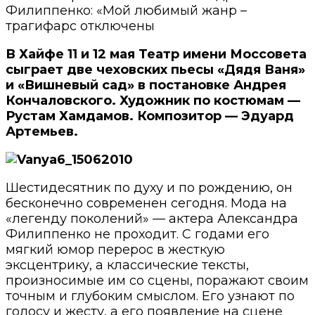
Филиппенко: «Мой любимый жанр –
трагифарс
отключены
В Хайфе 11 и 12 мая Театр имени Моссовета
сыграет две чеховских пьесы «Дядя Ваня»
и «Вишневый сад» в постановке Андрея
Кончаловского. Художник по костюмам —
Рустам Хамдамов. Композитор — Эдуард
Артемьев.
Шестидесятник по духу и по рождению, он
бесконечно современен сегодня. Мода на
«легенду поколений» — актера Александра
Филиппенко не проходит. С годами его
мягкий юмор перерос в жесткую
эксцентрику, а классические тексты,
произносимые им со сцены, поражают своим
точным и глубоким смыслом. Его узнают по
голосу и жесту, а его появление на сцене