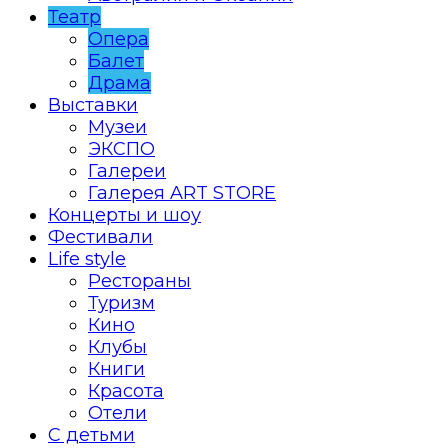
Театр
Опера
Балет
Драма
Выставки
Музеи
ЭКСПО
Галереи
Галерея ART STORE
Концерты и шоу
Фестивали
Life style
Рестораны
Туризм
Кино
Клубы
Книги
Красота
Отели
С детьми