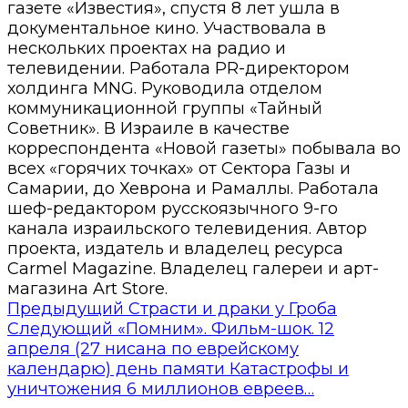
газете «Известия», спустя 8 лет ушла в
документальное кино. Участвовала в
нескольких проектах на радио и
телевидении. Работала PR-директором
холдинга MNG. Руководила отделом
коммуникационной группы «Тайный
Советник». В Израиле в качестве
корреспондента «Новой газеты» побывала во
всех «горячих точках» от Сектора Газы и
Самарии, до Хеврона и Рамаллы. Работала
шеф-редактором русскоязычного 9-го
канала израильского телевидения. Автор
проекта, издатель и владелец ресурса
Carmel Magazine. Владелец галереи и арт-
магазина Art Store.
Предыдущий
Страсти и драки у Гроба
Следующий
«Помним». Фильм-шок. 12
апреля (27 нисана по еврейскому
календарю) день памяти Катастрофы и
уничтожения 6 миллионов евреев…