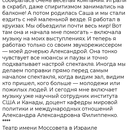
собиралась очень веселая компания. Играли
в скрабл, даже спиритизмом занимались на
балконе! А потом родилась Саша и мы стали
ездить с ней маленькой везде. Я работал в
круизах. Мы объездили почти весь мир! Вот
там она и начала мне помогать – включала
музыку на моих выступлениях. И теперь я
работаю только со своим звукорежиссером
— моей дочерью Александрой. Она тонко
чувствует все нюансы и паузы и точно
подхватывает настрой спектакля. Иногда мы
делаем поправки прямо перед самым
началом спектакля, когда видим зал, видим
кто пришел, кого больше — молодежи или
пожилых людей. И сегодня мне включает
музыку уже научный сотрудник института
США и Канады, доцент кафедры мировой
политики и международных отношений
Александра Александровна Филиппенко.
****
Театр имени Моссовета в Израиле