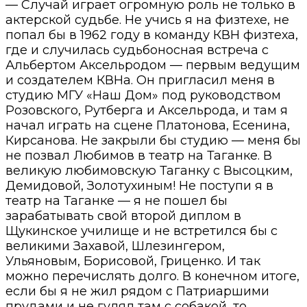
— Случай играет огромную роль не только в
актерской судьбе. Не учись я на физтехе, не
попал бы в 1962 году в команду КВН физтеха,
где и случилась судьбоносная встреча с
Альбертом Аксельродом — первым ведущим
и создателем КВНа. Он пригласил меня в
студию МГУ «Наш Дом» под руководством
Розовского, Рутберга и Аксельрода, и там я
начал играть на сцене Платонова, Есенина,
Кирсанова. Не закрыли бы студию — меня бы
не позвал Любимов в театр на Таганке. В
великую любимовскую Таганку с Высоцким,
Демидовой, Золотухиным! Не поступи я в
театр на Таганке — я не пошел бы
зарабатывать свой второй диплом в
Щукинское училище и не встретился бы с
великими Захавой, Шлезингером,
Ульяновым, Борисовой, Гриценко. И так
можно перечислять долго. В конечном итоге,
если бы я не жил рядом с Патриаршими
прудами и не гулял там с собакой, то