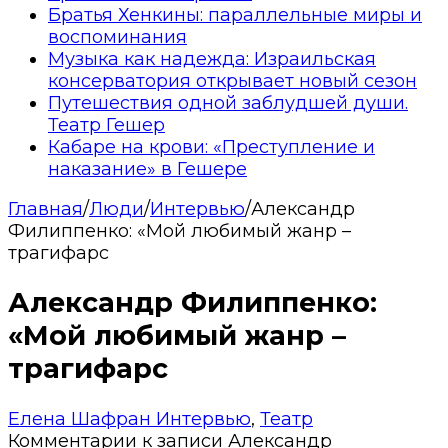
Братья Хенкины: параллельные миры и
воспоминания
Музыка как надежда: Израильская
консерватория открывает новый сезон
Путешествия одной заблудшей души.
Театр Гешер
Кабаре на крови: «Преступление и
наказание» в Гешере
Главная
/
Люди
/
Интервью
/
Александр
Филиппенко: «Мой любимый жанр –
трагифарс
Александр Филиппенко:
«Мой любимый жанр –
трагифарс
Елена Шафран
Интервью
,
Театр
Комментарии
к записи Александр