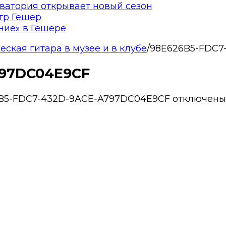
ватория открывает новый сезон
тр Гешер
ние» в Гешере
еская гитара в музее и в клубе
/
98E626B5-FDC7
797DC04E9CF
6B5-FDC7-432D-9ACE-A797DC04E9CF
отключены