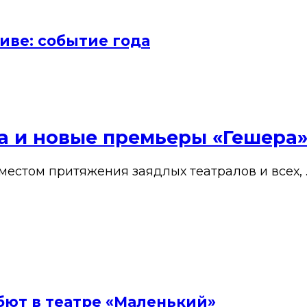
иве: событие года
ена и новые премьеры «Гешера
 местом притяжения заядлых театралов и всех, 
бют в театре «Маленький»