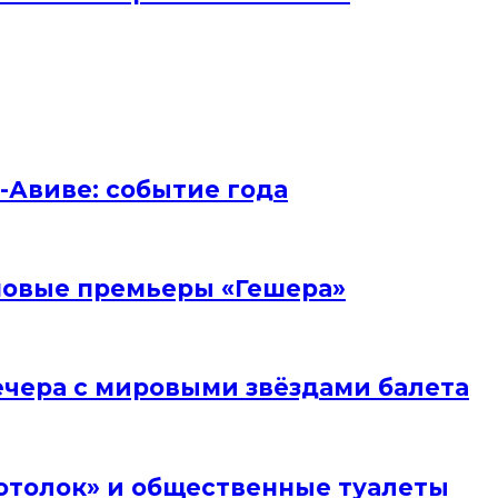
ь-Авиве: событие года
и новые премьеры «Гешера»
вечера с мировыми звёздами балета
отолок» и общественные туалеты