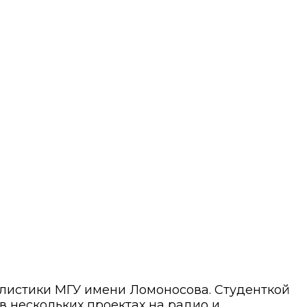
алистики МГУ имени Ломоносова. Студенткой
 в нескольких проектах на радио и