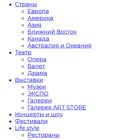
Страны
Европа
Америка
Азия
Ближний Восток
Канада
Австралия и Океания
Театр
Опера
Балет
Драма
Выставки
Музеи
ЭКСПО
Галереи
Галерея ART STORE
Концерты и шоу
Фестивали
Life style
Рестораны