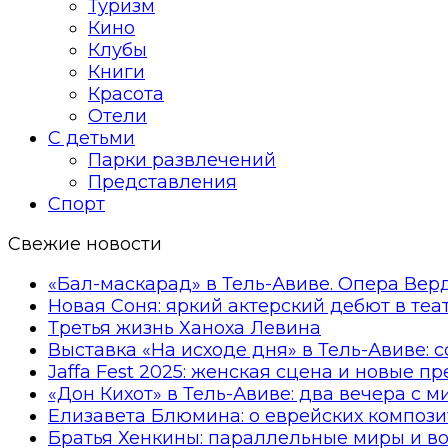
Туризм
Кино
Клубы
Книги
Красота
Отели
С детьми
Парки развлечений
Представления
Спорт
Свежие новости
«Бал-маскарад» в Тель-Авиве. Опера Вер
Новая Соня: яркий актерский дебют в те
Третья жизнь Ханоха Левина
Выставка «На исходе дня» в Тель-Авиве: 
Jaffa Fest 2025: женская сцена и новые п
«Дон Кихот» в Тель-Авиве: два вечера с 
Елизавета Блюмина: о еврейских компози
Братья Хенкины: параллельные миры и в