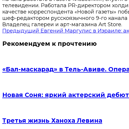
телевидении. Работала PR-директором холди
качестве корреспондента «Новой газеты» побы
шеф-редактором русскоязычного 9-го канала 
Владелец галереи и арт-магазина Art Store.
Предыдущий
Евгений Маргулис в Израиле: ак
Рекомендуем к прочтению
«Бал-маскарад» в Тель-Авиве. Опер
Новая Соня: яркий актерский дебют
Третья жизнь Ханоха Левина