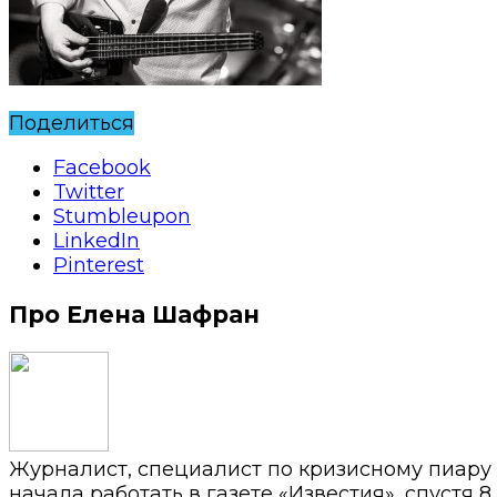
Поделиться
Facebook
Twitter
Stumbleupon
LinkedIn
Pinterest
Про Елена Шафран
Журналист, специалист по кризисному пиару
начала работать в газете «Известия», спустя 