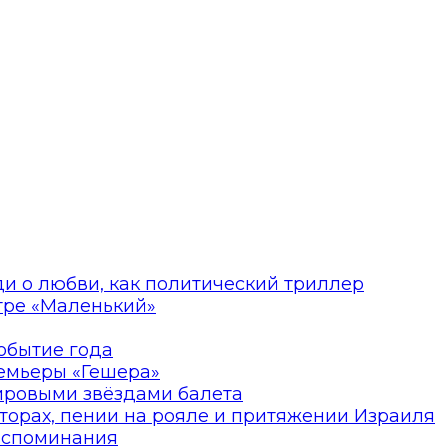
ди о любви, как политический триллер
атре «Маленький»
событие года
ремьеры «Гешера»
мировыми звёздами балета
торах, пении на рояле и притяжении Израиля
оспоминания