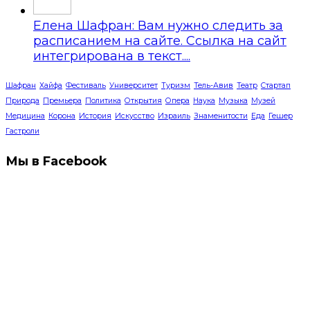
Елена Шафран: Вам нужно следить за
расписанием на сайте. Ссылка на сайт
интегрирована в текст....
Шафран
Хайфа
Фестиваль
Университет
Туризм
Тель-Авив
Театр
Стартап
Природа
Премьера
Политика
Открытия
Опера
Наука
Музыка
Музей
Медицина
Корона
История
Искусство
Израиль
Знаменитости
Еда
Гешер
Гастроли
Мы в Facebook