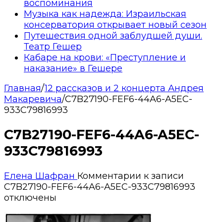
воспоминания
Музыка как надежда: Израильская
консерватория открывает новый сезон
Путешествия одной заблудшей души.
Театр Гешер
Кабаре на крови: «Преступление и
наказание» в Гешере
Главная
/
12 рассказов и 2 концерта Андрея
Макаревича
/
C7B27190-FEF6-44A6-A5EC-
933C79816993
C7B27190-FEF6-44A6-A5EC-
933C79816993
Елена Шафран
Комментарии
к записи
C7B27190-FEF6-44A6-A5EC-933C79816993
отключены