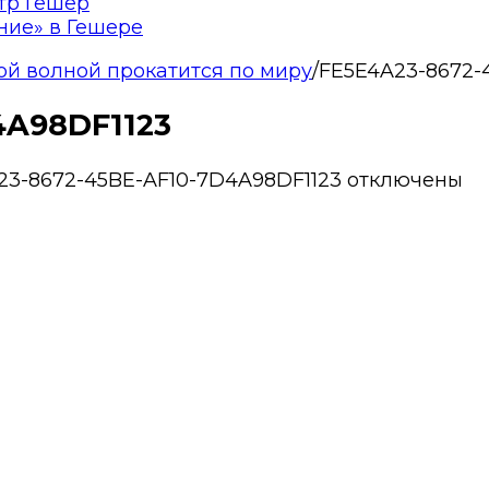
тр Гешер
ние» в Гешере
ой волной прокатится по миру
/
FE5E4A23-8672-
4A98DF1123
23-8672-45BE-AF10-7D4A98DF1123
отключены