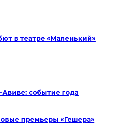
бют в театре «Маленький»
ь-Авиве: событие года
и новые премьеры «Гешера»