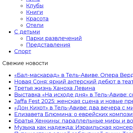
Клубы
Книги
Красота
Отели
С детьми
Парки развлечений
Представления
Спорт
Свежие новости
«Бал-маскарад» в Тель-Авиве. Опера Вер
Новая Соня: яркий актерский дебют в те
Третья жизнь Ханоха Левина
Выставка «На исходе дня» в Тель-Авиве: 
Jaffa Fest 2025: женская сцена и новые п
«Дон Кихот» в Тель-Авиве: два вечера с 
Елизавета Блюмина: о еврейских компози
Братья Хенкины: параллельные миры и в
Музыка как надежда: Израильская консер