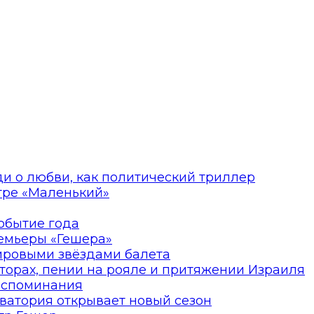
ди о любви, как политический триллер
атре «Маленький»
событие года
ремьеры «Гешера»
мировыми звёздами балета
торах, пении на рояле и притяжении Израиля
оспоминания
ватория открывает новый сезон