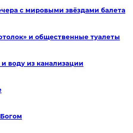
вечера с мировыми звёздами балета
отолок» и общественные туалеты
 и воду из канализации
е
 Богом