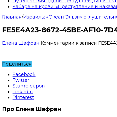
Путешествия одной заблудшей души. Теа
Кабаре на крови: «Преступление и наказа
Главная
/
Израиль: «Океан Эльзи» оглушительн
FE5E4A23-8672-45BE-AF10-7D
Елена Шафран
Комментарии
к записи FE5E4A
Поделиться
Facebook
Twitter
Stumbleupon
LinkedIn
Pinterest
Про Елена Шафран