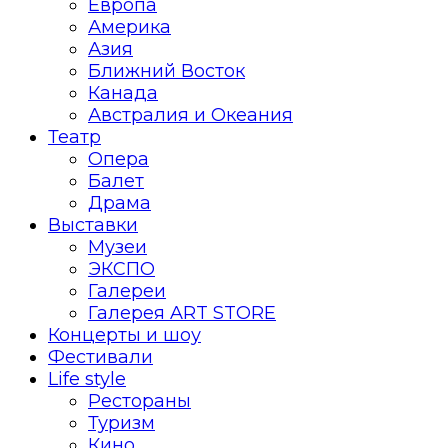
Европа
Америка
Азия
Ближний Восток
Канада
Австралия и Океания
Театр
Опера
Балет
Драма
Выставки
Музеи
ЭКСПО
Галереи
Галерея ART STORE
Концерты и шоу
Фестивали
Life style
Рестораны
Туризм
Кино