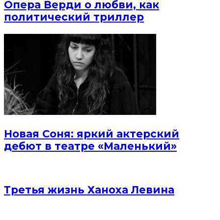
Опера Верди о любви, как
политический триллер
Новая Соня: яркий актерский
дебют в театре «Маленький»
Третья жизнь Ханоха Левина