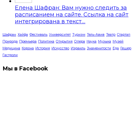
Елена Шафран: Вам нужно следить за
расписанием на сайте. Ссылка на сайт
интегрирована в текст....
Шафран
Хайфа
Фестиваль
Университет
Туризм
Тель-Авив
Театр
Стартап
Природа
Премьера
Политика
Открытия
Опера
Наука
Музыка
Музей
Медицина
Корона
История
Искусство
Израиль
Знаменитости
Еда
Гешер
Гастроли
Мы в Facebook