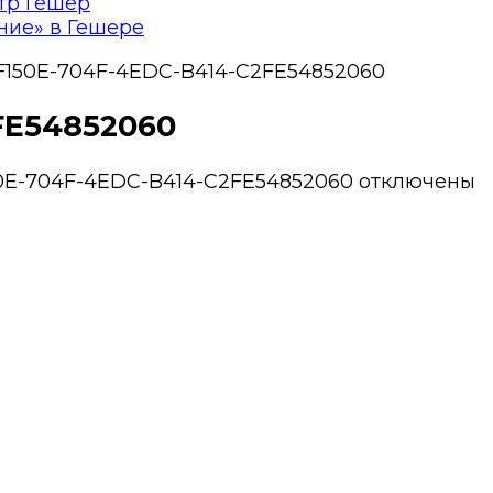
тр Гешер
ние» в Гешере
F150E-704F-4EDC-B414-C2FE54852060
FE54852060
0E-704F-4EDC-B414-C2FE54852060
отключены