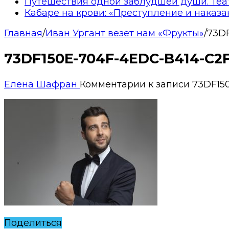
Путешествия одной заблудшей души. Теа
Кабаре на крови: «Преступление и наказа
Главная
/
Иван Ургант везет нам «Фрукты»
/
73D
73DF150E-704F-4EDC-B414-C2
Елена Шафран
Комментарии
к записи 73DF15
Поделиться