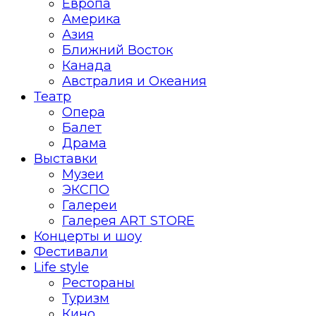
Европа
Америка
Азия
Ближний Восток
Канада
Австралия и Океания
Театр
Опера
Балет
Драма
Выставки
Музеи
ЭКСПО
Галереи
Галерея ART STORE
Концерты и шоу
Фестивали
Life style
Рестораны
Туризм
Кино