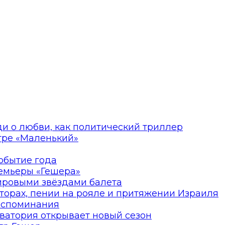
ди о любви, как политический триллер
атре «Маленький»
событие года
ремьеры «Гешера»
мировыми звёздами балета
торах, пении на рояле и притяжении Израиля
оспоминания
ватория открывает новый сезон