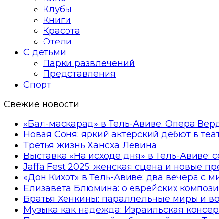
Клубы
Книги
Красота
Отели
С детьми
Парки развлечений
Представления
Спорт
Свежие новости
«Бал-маскарад» в Тель-Авиве. Опера Вер
Новая Соня: яркий актерский дебют в те
Третья жизнь Ханоха Левина
Выставка «На исходе дня» в Тель-Авиве: 
Jaffa Fest 2025: женская сцена и новые п
«Дон Кихот» в Тель-Авиве: два вечера с 
Елизавета Блюмина: о еврейских компози
Братья Хенкины: параллельные миры и в
Музыка как надежда: Израильская консер