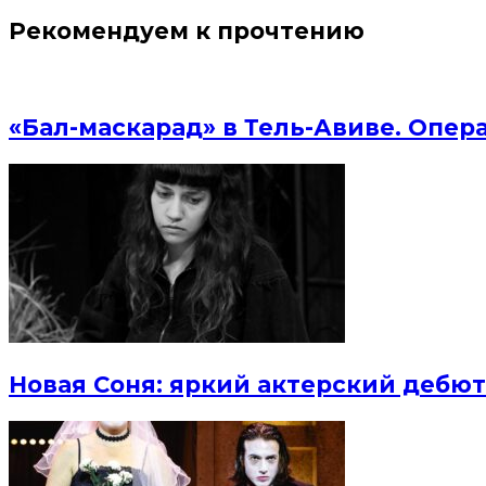
Рекомендуем к прочтению
«Бал-маскарад» в Тель-Авиве. Опер
Новая Соня: яркий актерский дебют