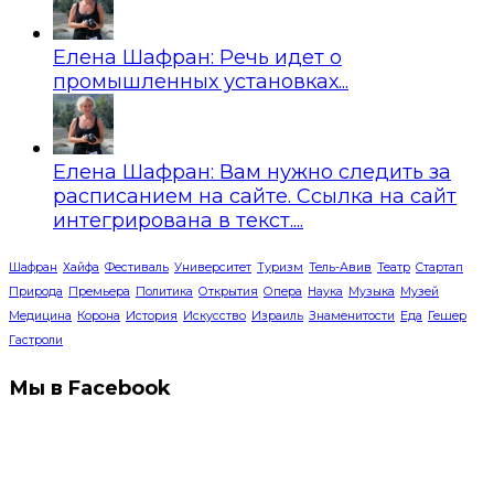
Елена Шафран: Речь идет о
промышленных установках...
Елена Шафран: Вам нужно следить за
расписанием на сайте. Ссылка на сайт
интегрирована в текст....
Шафран
Хайфа
Фестиваль
Университет
Туризм
Тель-Авив
Театр
Стартап
Природа
Премьера
Политика
Открытия
Опера
Наука
Музыка
Музей
Медицина
Корона
История
Искусство
Израиль
Знаменитости
Еда
Гешер
Гастроли
Мы в Facebook