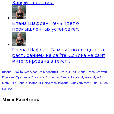
Хайфы - пластик...
Елена Шафран: Речь идет о
промышленных установках...
Елена Шафран: Вам нужно следить за
расписанием на сайте. Ссылка на сайт
интегрирована в текст....
Шафран
Хайфа
Фестиваль
Университет
Туризм
Тель-Авив
Театр
Стартап
Природа
Премьера
Политика
Открытия
Опера
Наука
Музыка
Музей
Медицина
Корона
История
Искусство
Израиль
Знаменитости
Еда
Гешер
Гастроли
Мы в Facebook