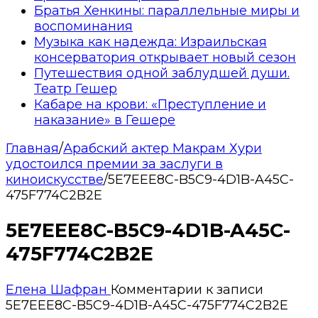
Братья Хенкины: параллельные миры и
воспоминания
Музыка как надежда: Израильская
консерватория открывает новый сезон
Путешествия одной заблудшей души.
Театр Гешер
Кабаре на крови: «Преступление и
наказание» в Гешере
Главная
/
Арабский актер Макрам Хури
удостоился премии за заслуги в
киноискусстве
/
5E7EEE8C-B5C9-4D1B-A45C-
475F774C2B2E
5E7EEE8C-B5C9-4D1B-A45C-
475F774C2B2E
Елена Шафран
Комментарии
к записи
5E7EEE8C-B5C9-4D1B-A45C-475F774C2B2E