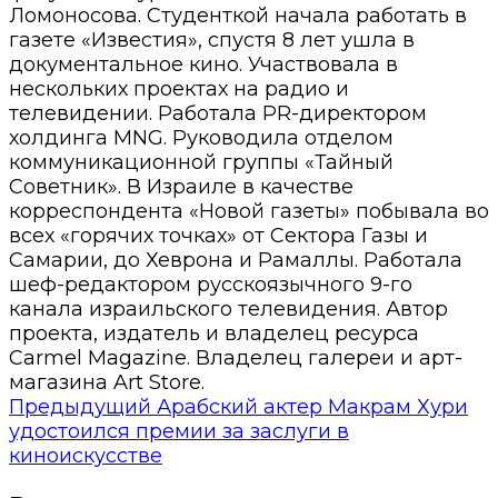
Ломоносова. Студенткой начала работать в
газете «Известия», спустя 8 лет ушла в
документальное кино. Участвовала в
нескольких проектах на радио и
телевидении. Работала PR-директором
холдинга MNG. Руководила отделом
коммуникационной группы «Тайный
Советник». В Израиле в качестве
корреспондента «Новой газеты» побывала во
всех «горячих точках» от Сектора Газы и
Самарии, до Хеврона и Рамаллы. Работала
шеф-редактором русскоязычного 9-го
канала израильского телевидения. Автор
проекта, издатель и владелец ресурса
Carmel Magazine. Владелец галереи и арт-
магазина Art Store.
Предыдущий
Арабский актер Макрам Хури
удостоился премии за заслуги в
киноискусстве