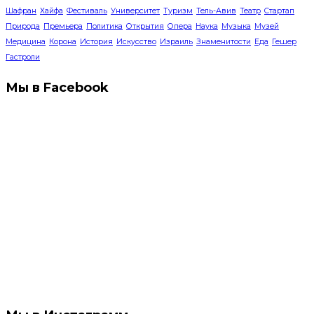
Шафран
Хайфа
Фестиваль
Университет
Туризм
Тель-Авив
Театр
Стартап
Природа
Премьера
Политика
Открытия
Опера
Наука
Музыка
Музей
Медицина
Корона
История
Искусство
Израиль
Знаменитости
Еда
Гешер
Гастроли
Мы в Facebook