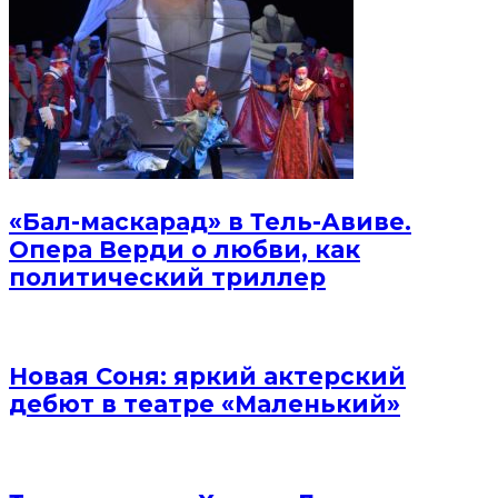
«Бал-маскарад» в Тель-Авиве.
Опера Верди о любви, как
политический триллер
Новая Соня: яркий актерский
дебют в театре «Маленький»