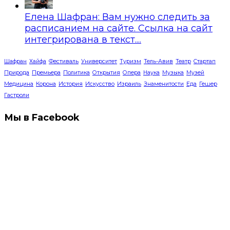
Елена Шафран: Вам нужно следить за
расписанием на сайте. Ссылка на сайт
интегрирована в текст....
Шафран
Хайфа
Фестиваль
Университет
Туризм
Тель-Авив
Театр
Стартап
Природа
Премьера
Политика
Открытия
Опера
Наука
Музыка
Музей
Медицина
Корона
История
Искусство
Израиль
Знаменитости
Еда
Гешер
Гастроли
Мы в Facebook