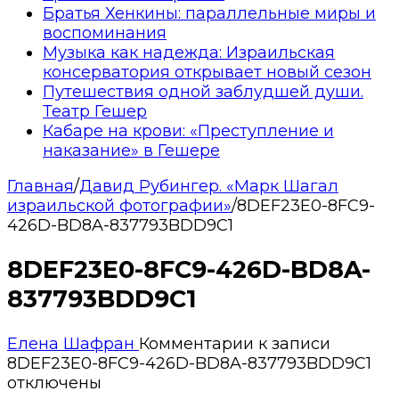
Братья Хенкины: параллельные миры и
воспоминания
Музыка как надежда: Израильская
консерватория открывает новый сезон
Путешествия одной заблудшей души.
Театр Гешер
Кабаре на крови: «Преступление и
наказание» в Гешере
Главная
/
Давид Рубингер. «Марк Шагал
израильской фотографии»
/
8DEF23E0-8FC9-
426D-BD8A-837793BDD9C1
8DEF23E0-8FC9-426D-BD8A-
837793BDD9C1
Елена Шафран
Комментарии
к записи
8DEF23E0-8FC9-426D-BD8A-837793BDD9C1
отключены