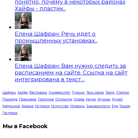
понятно, почему в некоторых районах
Хайфы - пластик...
Елена Шафран: Речь идет о
промышленных установках...
Елена Шафран: Вам нужно следить за
расписанием на сайте. Ссылка на сайт
интегрирована в текст....
Шафран
Хайфа
Фестиваль
Университет
Туризм
Тель-Авив
Театр
Стартап
Природа
Премьера
Политика
Открытия
Опера
Наука
Музыка
Музей
Медицина
Корона
История
Искусство
Израиль
Знаменитости
Еда
Гешер
Гастроли
Мы в Facebook