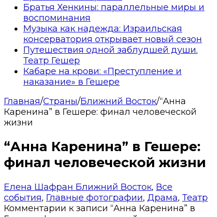
Братья Хенкины: параллельные миры и
воспоминания
Музыка как надежда: Израильская
консерватория открывает новый сезон
Путешествия одной заблудшей души.
Театр Гешер
Кабаре на крови: «Преступление и
наказание» в Гешере
Главная
/
Страны
/
Ближний Восток
/
“Анна
Каренина” в Гешере: финал человеческой
жизни
“Анна Каренина” в Гешере:
финал человеческой жизни
Елена Шафран
Ближний Восток
,
Все
события
,
Главные фотографии
,
Драма
,
Театр
Комментарии
к записи “Анна Каренина” в