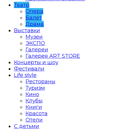
Театр
Опера
Балет
Драма
Выставки
Музеи
ЭКСПО
Галереи
Галерея ART STORE
Концерты и шоу
Фестивали
Life style
Рестораны
Туризм
Кино
Клубы
Книги
Красота
Отели
С детьми