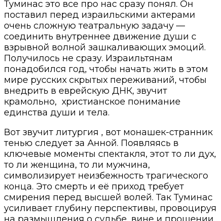
Туминас это все про нас сразу понял. Он
поставил перед израильскими актерами
очень сложную театральную задачу —
соединить внутреннее движение души с
взрывной волной зашкаливающих эмоций.
Получилось не сразу. Израильтянам
понадобился год, чтобы начать жить в этом
мире русских скрытых переживаний, чтобы
внедрить в еврейскую ДНК, звучит
крамольно, христианское понимание
единства души и тела.
Вот звучит литургия , вот монашек-странник
тенью следует за Анной. Появляясь в
ключевые моменты спектакля, этот то ли дух,
то ли женщина, то ли мужчина,
символизирует неизбежность трагического
конца. Это смерть и её приход требует
смирения перед высшей волей. Так Туминас
усиливает глубину перспективы, провоцируя
на размышления о судьбе, вине и прощении.