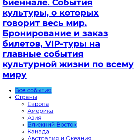
биеннале. События
культуры, о которых
говорит весь мир.
Бронирование и заказ
билетов, VIP-туры на
главные события
культурной жизни по всему
миру
Все события
Страны
Европа
Америка
Азия
Ближний Восток
Канада
Австралия и Океания