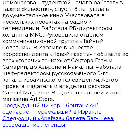
Ломоносова. Студенткой начала работать в
газете «Известия», спустя 8 лет ушла в
документальное кино. Участвовала в
нескольких проектах на радио и
телевидении. Работала PR-директором
холдинга MNG. Руководила отделом
коммуникационной группы «Тайный
Советник». В Израиле в качестве
корреспондента «Новой газеты» побывала во
всех «горячих точках» от Сектора Газы и
Самарии, до Хеврона и Рамаллы. Работала
шеф-редактором русскоязычного 9-го
канала израильского телевидения. Автор
проекта, издатель и владелец ресурса
Carmel Magazine. Владелец галереи и арт-
магазина Art Store.
Предыдущий
Ли Керн: британский
сценарист, переехавший в Израиль
Следующий
«Anafaza» балета Бат-Шева:
возвращение легенды