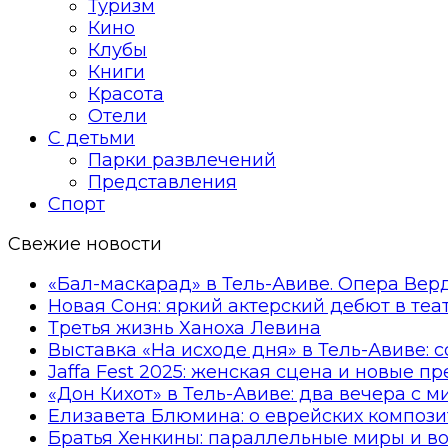
Туризм
Кино
Клубы
Книги
Красота
Отели
С детьми
Парки развлечений
Представления
Спорт
Свежие новости
«Бал-маскарад» в Тель-Авиве. Опера Вер
Новая Соня: яркий актерский дебют в те
Третья жизнь Ханоха Левина
Выставка «На исходе дня» в Тель-Авиве: 
Jaffa Fest 2025: женская сцена и новые п
«Дон Кихот» в Тель-Авиве: два вечера с 
Елизавета Блюмина: о еврейских компози
Братья Хенкины: параллельные миры и в