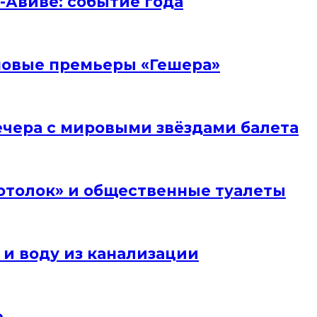
ь-Авиве: событие года
и новые премьеры «Гешера»
вечера с мировыми звёздами балета
отолок» и общественные туалеты
 и воду из канализации
е