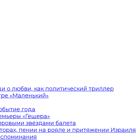
ди о любви, как политический триллер
атре «Маленький»
событие года
ремьеры «Гешера»
мировыми звёздами балета
торах, пении на рояле и притяжении Израиля
оспоминания