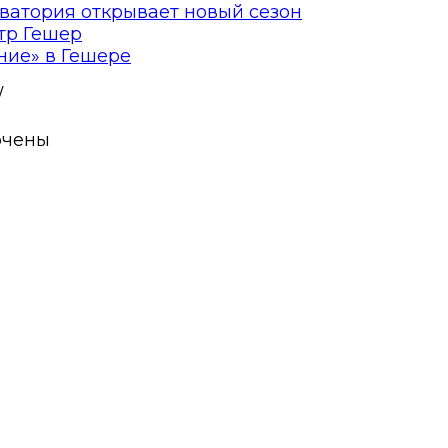
ватория открывает новый сезон
тр Гешер
ние» в Гешере
/
ючены