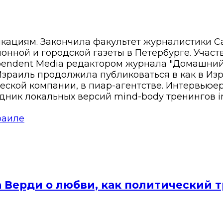
икациям. Закончила факультет журналистики С
нной и городской газеты в Петербурге. Участ
pendent Media редактором журнала "Домашний
Израиль продолжила публиковаться в как в Изра
ской компании, в пиар-агентстве. Интервьюер,
дник локальных версий mind-body тренингов in
зраиле
а Верди о любви, как политический 