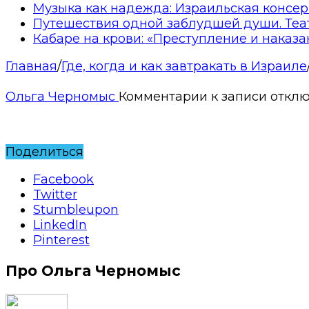
Музыка как надежда: Израильская консер
Путешествия одной заблудшей души. Теа
Кабаре на крови: «Преступление и наказа
Главная
/
Где, когда и как завтракать в Израиле
Ольга Черномыс
Комментарии
к записи
откл
Поделиться
Facebook
Twitter
Stumbleupon
LinkedIn
Pinterest
Про Ольга Черномыс