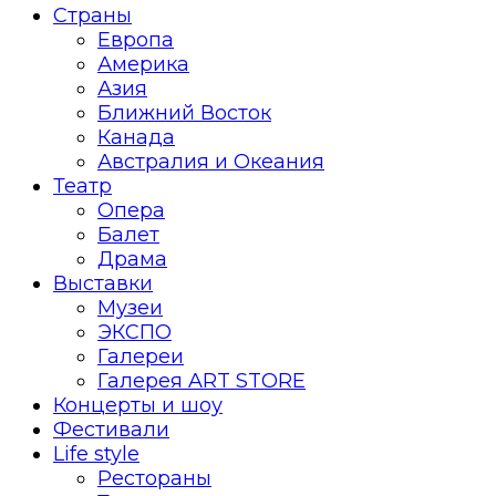
Страны
Европа
Америка
Азия
Ближний Восток
Канада
Австралия и Океания
Театр
Опера
Балет
Драма
Выставки
Музеи
ЭКСПО
Галереи
Галерея ART STORE
Концерты и шоу
Фестивали
Life style
Рестораны