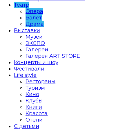
Театр
Опера
Балет
Драма
Выставки
Музеи
ЭКСПО
Галереи
Галерея ART STORE
Концерты и шоу
Фестивали
Life style
Рестораны
Туризм
Кино
Клубы
Книги
Красота
Отели
С детьми