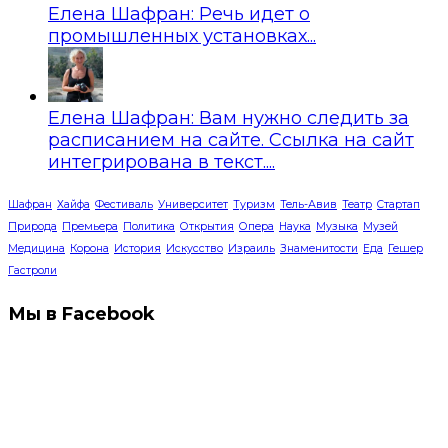
Елена Шафран: Речь идет о
промышленных установках...
Елена Шафран: Вам нужно следить за
расписанием на сайте. Ссылка на сайт
интегрирована в текст....
Шафран
Хайфа
Фестиваль
Университет
Туризм
Тель-Авив
Театр
Стартап
Природа
Премьера
Политика
Открытия
Опера
Наука
Музыка
Музей
Медицина
Корона
История
Искусство
Израиль
Знаменитости
Еда
Гешер
Гастроли
Мы в Facebook