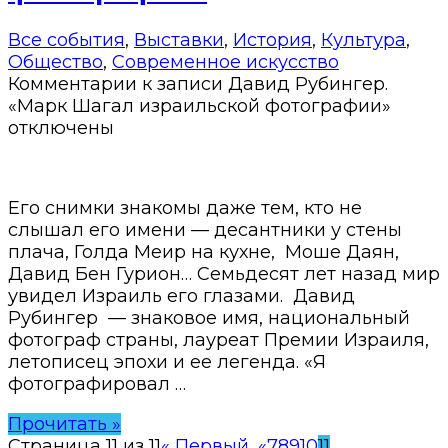
Все события
,
Выставки
,
История
,
Культура
,
Общество
,
Современное искусство
Комментарии
к записи Давид Рубингер.
«Марк Шагал израильской фотографии»
отключены
Его снимки знакомы даже тем, кто не
слышал его имени — десантники у стены
плача, Голда Меир на кухне, Моше Даян,
Давид Бен Гурион… Семьдесят лет назад мир
увидел Израиль его глазами. Давид
Рубингер — знаковое имя, национальный
фотограф страны, лауреат Премии Израиля,
летописец эпохи и ее легенда. «Я
фотографировал …
Прочитать »
Страница 11 из 11
« Первый
...
«
7
8
9
10
11