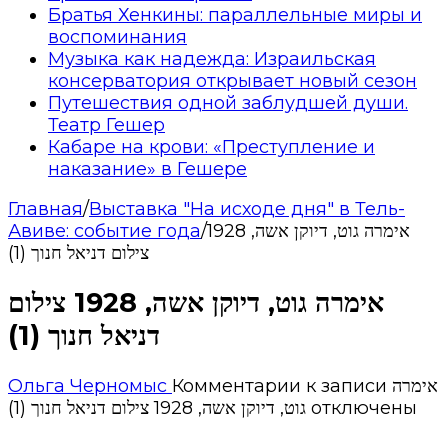
Братья Хенкины: параллельные миры и
воспоминания
Музыка как надежда: Израильская
консерватория открывает новый сезон
Путешествия одной заблудшей души.
Театр Гешер
Кабаре на крови: «Преступление и
наказание» в Гешере
Главная
/
Выставка "На исходе дня" в Тель-
Авиве: событие года
/
אימרה גוט, דיוקן אשה, 1928
צילום דניאל חנוך (1)
אימרה גוט, דיוקן אשה, 1928 צילום
דניאל חנוך (1)
Ольга Черномыс
Комментарии
к записи אימרה
גוט, דיוקן אשה, 1928 צילום דניאל חנוך (1)
отключены