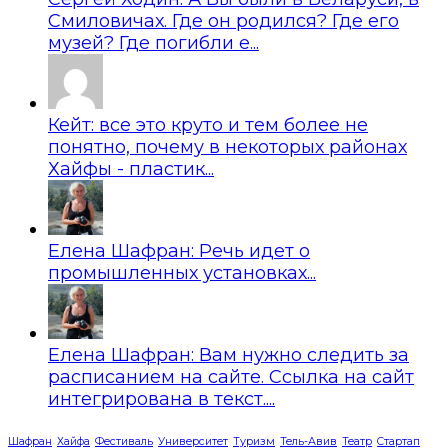
Смиловичах. Где он родился? Где его
музей? Где погибли е...
Кейт: все это круто и тем более не
понятно, почему в некоторых районах
Хайфы - пластик...
Елена Шафран: Речь идет о
промышленных установках...
Елена Шафран: Вам нужно следить за
расписанием на сайте. Ссылка на сайт
интегрирована в текст....
Шафран
Хайфа
Фестиваль
Университет
Туризм
Тель-Авив
Театр
Стартап