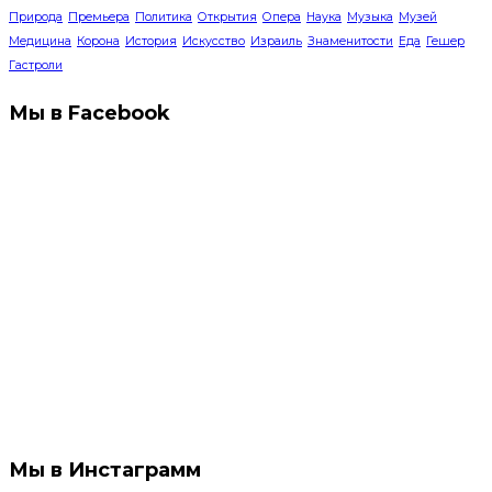
Природа
Премьера
Политика
Открытия
Опера
Наука
Музыка
Музей
Медицина
Корона
История
Искусство
Израиль
Знаменитости
Еда
Гешер
Гастроли
Мы в Facebook
Мы в Инстаграмм