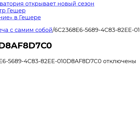
ватория открывает новый сезон
тр Гешер
ние» в Гешере
еча с самим собой
/
6C2368E6-5689-4C83-82EE-
0D8AF8D7C0
E6-5689-4C83-82EE-010D8AF8D7C0
отключены