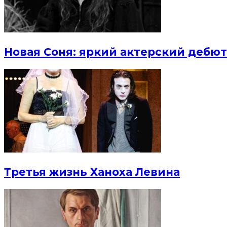
Новая Соня: яркий актерский дебют
Третья жизнь Ханоха Левина