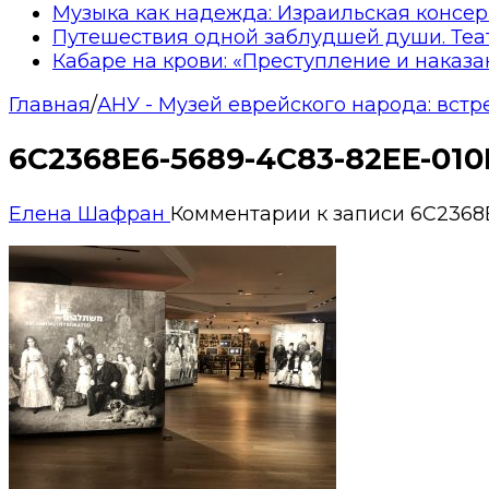
Музыка как надежда: Израильская консер
Путешествия одной заблудшей души. Теа
Кабаре на крови: «Преступление и наказа
Главная
/
АНУ - Музей еврейского народа: встр
6C2368E6-5689-4C83-82EE-01
Елена Шафран
Комментарии
к записи 6C2368