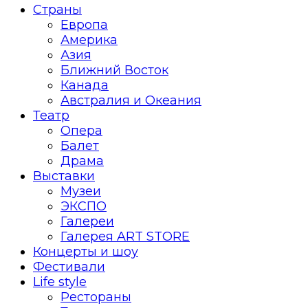
Страны
Европа
Америка
Азия
Ближний Восток
Канада
Австралия и Океания
Театр
Опера
Балет
Драма
Выставки
Музеи
ЭКСПО
Галереи
Галерея ART STORE
Концерты и шоу
Фестивали
Life style
Рестораны