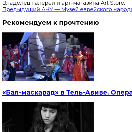
Владелец галереи и арт-магазина Art Store.
Предыдущий
АНУ — Музей еврейского народа
Рекомендуем к прочтению
«Бал-маскарад» в Тель-Авиве. Опер