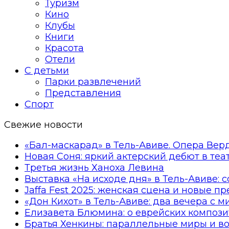
Туризм
Кино
Клубы
Книги
Красота
Отели
С детьми
Парки развлечений
Представления
Спорт
Свежие новости
«Бал-маскарад» в Тель-Авиве. Опера Вер
Новая Соня: яркий актерский дебют в те
Третья жизнь Ханоха Левина
Выставка «На исходе дня» в Тель-Авиве: 
Jaffa Fest 2025: женская сцена и новые п
«Дон Кихот» в Тель-Авиве: два вечера с 
Елизавета Блюмина: о еврейских компози
Братья Хенкины: параллельные миры и в