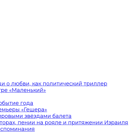
ди о любви, как политический триллер
атре «Маленький»
событие года
ремьеры «Гешера»
мировыми звёздами балета
торах, пении на рояле и притяжении Израиля
оспоминания