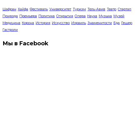
Шафран
Хайфа
Фестиваль
Университет
Туризм
Тель-Авив
Театр
Стартап
Природа
Премьера
Политика
Открытия
Опера
Наука
Музыка
Музей
Медицина
Корона
История
Искусство
Израиль
Знаменитости
Еда
Гешер
Гастроли
Мы в Facebook