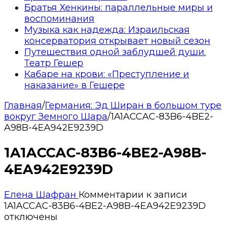
Братья Хенкины: параллельные миры и
воспоминания
Музыка как надежда: Израильская
консерватория открывает новый сезон
Путешествия одной заблудшей души.
Театр Гешер
Кабаре на крови: «Преступление и
наказание» в Гешере
Главная
/
Германия: Эд Ширан в большом туре
вокруг Земного Шара
/
1A1ACCAC-83B6-4BE2-
A98B-4EA942E9239D
1A1ACCAC-83B6-4BE2-A98B-
4EA942E9239D
Елена Шафран
Комментарии
к записи
1A1ACCAC-83B6-4BE2-A98B-4EA942E9239D
отключены