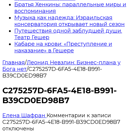
Братья Хенкины: параллельные миры и
воспоминания
Музыка как надежда: Израильская
консерватория открывает новый сезон
Путешествия одной заблудшей души.
Театр Гешер
Кабаре на крови: «Преступление и
наказание» в Гешере
Главная
/
Леонид Невзлин: Бизнес-плана у
Бога нет
/
C275257D-6FA5-4E18-B991-
B39CD0ED98B7
C275257D-6FA5-4E18-B991-
B39CD0ED98B7
Елена Шафран
Комментарии
к записи
C275257D-6FA5-4E18-B991-B39CD0ED98B7
отключены