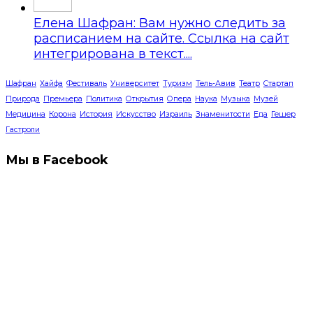
Елена Шафран: Вам нужно следить за
расписанием на сайте. Ссылка на сайт
интегрирована в текст....
Шафран
Хайфа
Фестиваль
Университет
Туризм
Тель-Авив
Театр
Стартап
Природа
Премьера
Политика
Открытия
Опера
Наука
Музыка
Музей
Медицина
Корона
История
Искусство
Израиль
Знаменитости
Еда
Гешер
Гастроли
Мы в Facebook