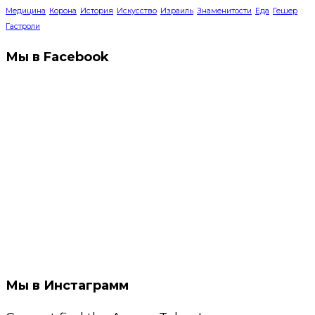
Медицина
Корона
История
Искусство
Израиль
Знаменитости
Еда
Гешер
Гастроли
Мы в Facebook
Мы в Инстаграмм