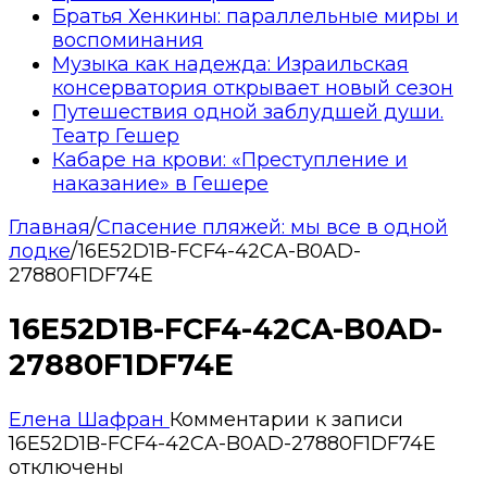
Братья Хенкины: параллельные миры и
воспоминания
Музыка как надежда: Израильская
консерватория открывает новый сезон
Путешествия одной заблудшей души.
Театр Гешер
Кабаре на крови: «Преступление и
наказание» в Гешере
Главная
/
Спасение пляжей: мы все в одной
лодке
/
16E52D1B-FCF4-42CA-B0AD-
27880F1DF74E
16E52D1B-FCF4-42CA-B0AD-
27880F1DF74E
Елена Шафран
Комментарии
к записи
16E52D1B-FCF4-42CA-B0AD-27880F1DF74E
отключены