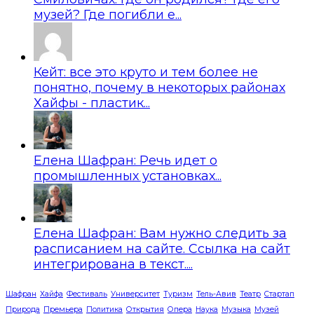
музей? Где погибли е...
Кейт: все это круто и тем более не
понятно, почему в некоторых районах
Хайфы - пластик...
Елена Шафран: Речь идет о
промышленных установках...
Елена Шафран: Вам нужно следить за
расписанием на сайте. Ссылка на сайт
интегрирована в текст....
Шафран
Хайфа
Фестиваль
Университет
Туризм
Тель-Авив
Театр
Стартап
Природа
Премьера
Политика
Открытия
Опера
Наука
Музыка
Музей