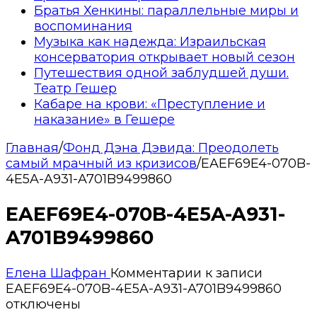
Братья Хенкины: параллельные миры и
воспоминания
Музыка как надежда: Израильская
консерватория открывает новый сезон
Путешествия одной заблудшей души.
Театр Гешер
Кабаре на крови: «Преступление и
наказание» в Гешере
Главная
/
Фонд Дэна Дэвида: Преодолеть
самый мрачный из кризисов
/
EAEF69E4-070B-
4E5A-A931-A701B9499860
EAEF69E4-070B-4E5A-A931-
A701B9499860
Елена Шафран
Комментарии
к записи
EAEF69E4-070B-4E5A-A931-A701B9499860
отключены