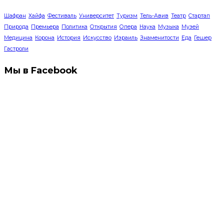
Шафран
Хайфа
Фестиваль
Университет
Туризм
Тель-Авив
Театр
Стартап
Природа
Премьера
Политика
Открытия
Опера
Наука
Музыка
Музей
Медицина
Корона
История
Искусство
Израиль
Знаменитости
Еда
Гешер
Гастроли
Мы в Facebook