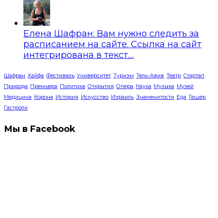
Елена Шафран: Вам нужно следить за
расписанием на сайте. Ссылка на сайт
интегрирована в текст....
Шафран
Хайфа
Фестиваль
Университет
Туризм
Тель-Авив
Театр
Стартап
Природа
Премьера
Политика
Открытия
Опера
Наука
Музыка
Музей
Медицина
Корона
История
Искусство
Израиль
Знаменитости
Еда
Гешер
Гастроли
Мы в Facebook