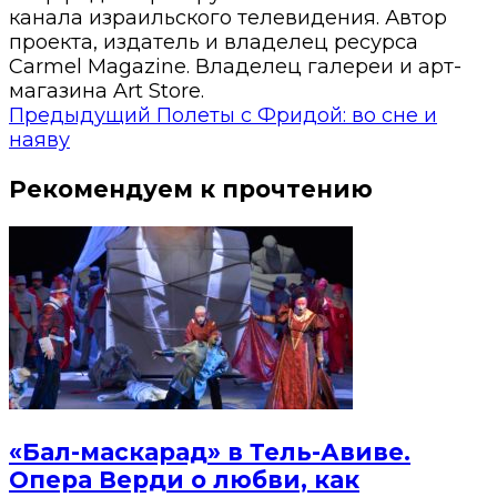
канала израильского телевидения. Автор
проекта, издатель и владелец ресурса
Carmel Magazine. Владелец галереи и арт-
магазина Art Store.
Предыдущий
Полеты с Фридой: во сне и
наяву
Рекомендуем к прочтению
«Бал-маскарад» в Тель-Авиве.
Опера Верди о любви, как