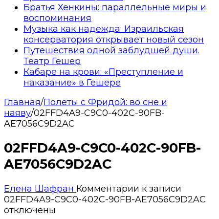
Братья Хенкины: параллельные миры и
воспоминания
Музыка как надежда: Израильская
консерватория открывает новый сезон
Путешествия одной заблудшей души.
Театр Гешер
Кабаре на крови: «Преступление и
наказание» в Гешере
Главная
/
Полеты с Фридой: во сне и
наяву
/
02FFD4A9-C9C0-402C-90FB-
AE7056C9D2AC
02FFD4A9-C9C0-402C-90FB-
AE7056C9D2AC
Елена Шафран
Комментарии
к записи
02FFD4A9-C9C0-402C-90FB-AE7056C9D2AC
отключены