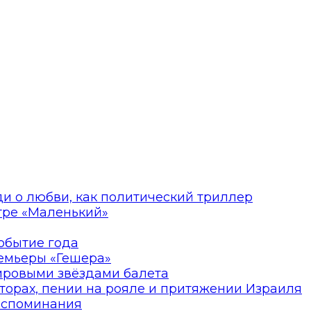
ди о любви, как политический триллер
атре «Маленький»
событие года
ремьеры «Гешера»
мировыми звёздами балета
торах, пении на рояле и притяжении Израиля
оспоминания