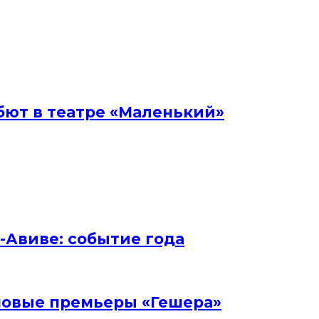
бют в театре «Маленький»
ь-Авиве: событие года
и новые премьеры «Гешера»