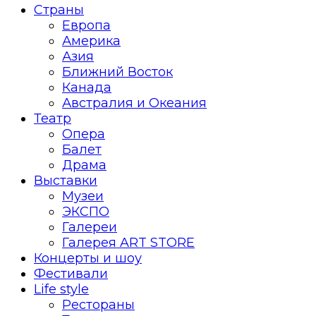
Страны
Европа
Америка
Азия
Ближний Восток
Канада
Австралия и Океания
Театр
Опера
Балет
Драма
Выставки
Музеи
ЭКСПО
Галереи
Галерея ART STORE
Концерты и шоу
Фестивали
Life style
Рестораны