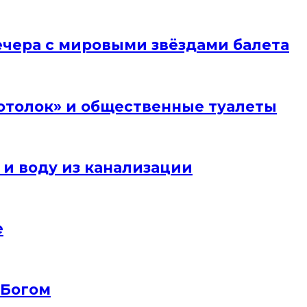
вечера с мировыми звёздами балета
отолок» и общественные туалеты
 и воду из канализации
е
 Богом