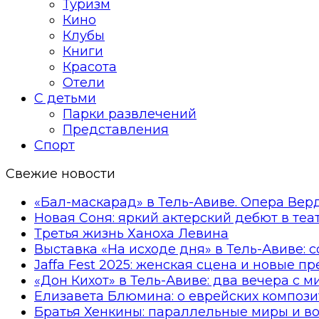
Туризм
Кино
Клубы
Книги
Красота
Отели
С детьми
Парки развлечений
Представления
Спорт
Свежие новости
«Бал-маскарад» в Тель-Авиве. Опера Вер
Новая Соня: яркий актерский дебют в те
Третья жизнь Ханоха Левина
Выставка «На исходе дня» в Тель-Авиве: 
Jaffa Fest 2025: женская сцена и новые п
«Дон Кихот» в Тель-Авиве: два вечера с 
Елизавета Блюмина: о еврейских компози
Братья Хенкины: параллельные миры и в