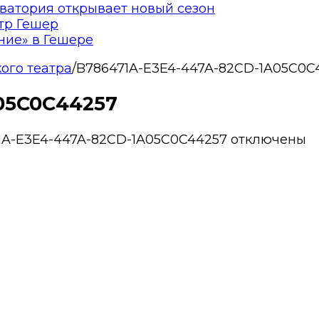
ватория открывает новый сезон
тр Гешер
ние» в Гешере
кого театра
/
B786471A-E3E4-447A-82CD-1A05C0C
05C0C44257
1A-E3E4-447A-82CD-1A05C0C44257
отключены