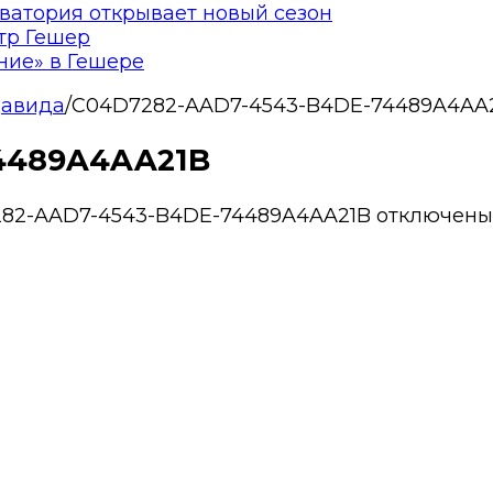
ватория открывает новый сезон
тр Гешер
ние» в Гешере
Давида
/
C04D7282-AAD7-4543-B4DE-74489A4AA
4489A4AA21B
282-AAD7-4543-B4DE-74489A4AA21B
отключены