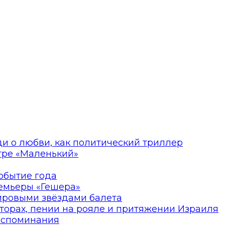
ди о любви, как политический триллер
атре «Маленький»
событие года
ремьеры «Гешера»
мировыми звёздами балета
торах, пении на рояле и притяжении Израиля
оспоминания