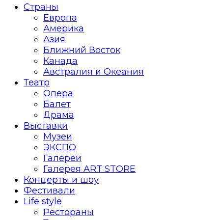
Страны
Европа
Америка
Азия
Ближний Восток
Канада
Австралия и Океания
Театр
Опера
Балет
Драма
Выставки
Музеи
ЭКСПО
Галереи
Галерея ART STORE
Концерты и шоу
Фестивали
Life style
Рестораны