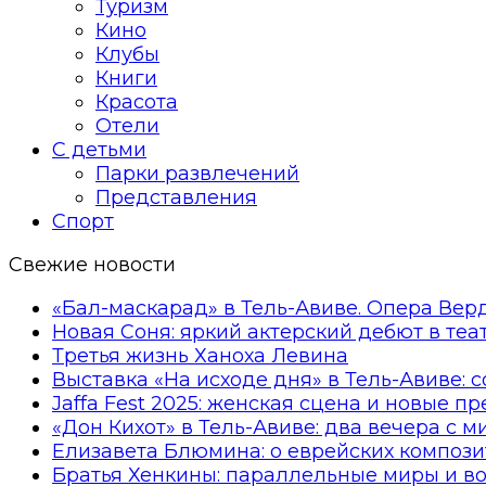
Туризм
Кино
Клубы
Книги
Красота
Отели
С детьми
Парки развлечений
Представления
Спорт
Свежие новости
«Бал-маскарад» в Тель-Авиве. Опера Вер
Новая Соня: яркий актерский дебют в те
Третья жизнь Ханоха Левина
Выставка «На исходе дня» в Тель-Авиве: 
Jaffa Fest 2025: женская сцена и новые п
«Дон Кихот» в Тель-Авиве: два вечера с 
Елизавета Блюмина: о еврейских компози
Братья Хенкины: параллельные миры и в