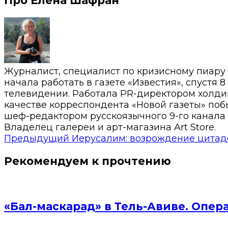
Про Елена Шафран
Журналист, специалист по кризисному пиару
начала работать в газете «Известия», спустя 
телевидении. Работала PR-директором холди
качестве корреспондента «Новой газеты» побы
шеф-редактором русскоязычного 9-го канала 
Владелец галереи и арт-магазина Art Store.
Предыдущий
Иерусалим: возрождение цитад
Рекомендуем к прочтению
«Бал-маскарад» в Тель-Авиве. Опер