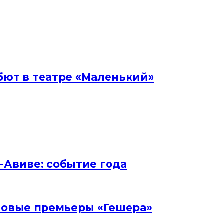
бют в театре «Маленький»
ь-Авиве: событие года
и новые премьеры «Гешера»