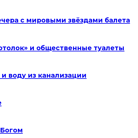
вечера с мировыми звёздами балета
отолок» и общественные туалеты
 и воду из канализации
е
 Богом