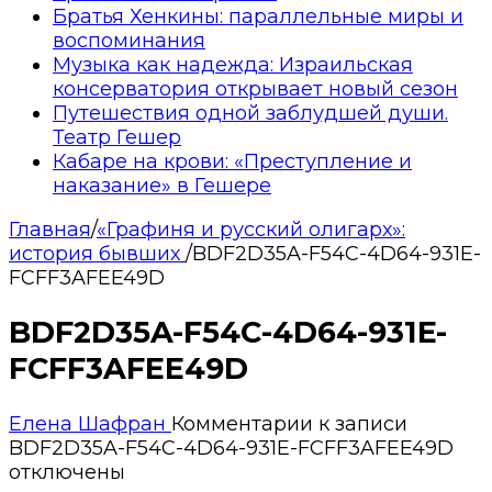
Братья Хенкины: параллельные миры и
воспоминания
Музыка как надежда: Израильская
консерватория открывает новый сезон
Путешествия одной заблудшей души.
Театр Гешер
Кабаре на крови: «Преступление и
наказание» в Гешере
Главная
/
«Графиня и русский олигарх»:
история бывших
/
BDF2D35A-F54C-4D64-931E-
FCFF3AFEE49D
BDF2D35A-F54C-4D64-931E-
FCFF3AFEE49D
Елена Шафран
Комментарии
к записи
BDF2D35A-F54C-4D64-931E-FCFF3AFEE49D
отключены