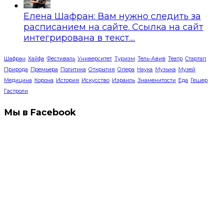
Елена Шафран: Вам нужно следить за
расписанием на сайте. Ссылка на сайт
интегрирована в текст....
Шафран
Хайфа
Фестиваль
Университет
Туризм
Тель-Авив
Театр
Стартап
Природа
Премьера
Политика
Открытия
Опера
Наука
Музыка
Музей
Медицина
Корона
История
Искусство
Израиль
Знаменитости
Еда
Гешер
Гастроли
Мы в Facebook