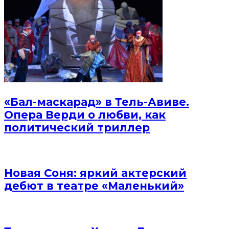
«Бал-маскарад» в Тель-Авиве.
Опера Верди о любви, как
политический триллер
Новая Соня: яркий актерский
дебют в театре «Маленький»