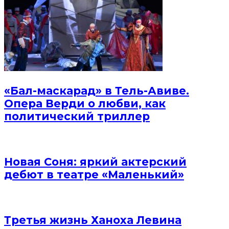
«Бал-маскарад» в Тель-Авиве.
Опера Верди о любви, как
политический триллер
Новая Соня: яркий актерский
дебют в театре «Маленький»
Третья жизнь Ханоха Левина