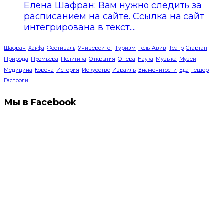
Елена Шафран: Вам нужно следить за
расписанием на сайте. Ссылка на сайт
интегрирована в текст....
Шафран
Хайфа
Фестиваль
Университет
Туризм
Тель-Авив
Театр
Стартап
Природа
Премьера
Политика
Открытия
Опера
Наука
Музыка
Музей
Медицина
Корона
История
Искусство
Израиль
Знаменитости
Еда
Гешер
Гастроли
Мы в Facebook