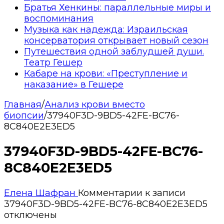
Братья Хенкины: параллельные миры и
воспоминания
Музыка как надежда: Израильская
консерватория открывает новый сезон
Путешествия одной заблудшей души.
Театр Гешер
Кабаре на крови: «Преступление и
наказание» в Гешере
Главная
/
Анализ крови вместо
биопсии
/
37940F3D-9BD5-42FE-BC76-
8C840E2E3ED5
37940F3D-9BD5-42FE-BC76-
8C840E2E3ED5
Елена Шафран
Комментарии
к записи
37940F3D-9BD5-42FE-BC76-8C840E2E3ED5
отключены