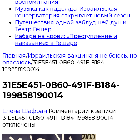
воспоминания
Музыка как надежда: Израильская
консерватория открывает новый сезон
Путешествия одной заблудшей души.
Театр Гешер
Кабаре на крови: «Преступление и
наказание» в Гешере
Главная
/
Израильская вакцина: я не боюсь, но
опасаюсь
/
31E5E451-0B60-491F-B184-
199858190014
31E5E451-0B60-491F-B184-
199858190014
Елена Шафран
Комментарии
к записи
31E5E451-0B60-491F-B184-199858190014
отключены