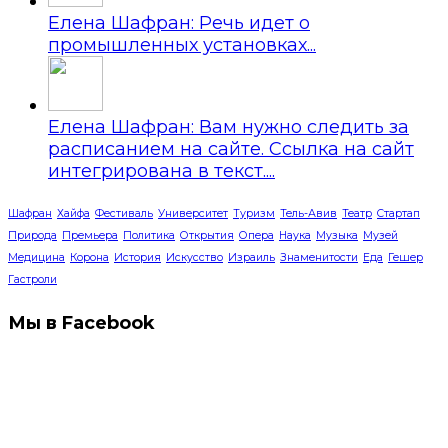
Елена Шафран: Речь идет о
промышленных установках...
Елена Шафран: Вам нужно следить за
расписанием на сайте. Ссылка на сайт
интегрирована в текст....
Шафран
Хайфа
Фестиваль
Университет
Туризм
Тель-Авив
Театр
Стартап
Природа
Премьера
Политика
Открытия
Опера
Наука
Музыка
Музей
Медицина
Корона
История
Искусство
Израиль
Знаменитости
Еда
Гешер
Гастроли
Мы в Facebook