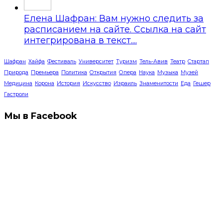
Елена Шафран: Вам нужно следить за
расписанием на сайте. Ссылка на сайт
интегрирована в текст....
Шафран
Хайфа
Фестиваль
Университет
Туризм
Тель-Авив
Театр
Стартап
Природа
Премьера
Политика
Открытия
Опера
Наука
Музыка
Музей
Медицина
Корона
История
Искусство
Израиль
Знаменитости
Еда
Гешер
Гастроли
Мы в Facebook