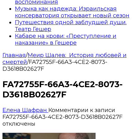
воспоминания
Музыка как надежда: Израильская
консерватория открывает новый сезон
Путешествия одной заблудшей души.
Театр Гешер
Кабаре на крови: «Преступление и
наказание» в Гешере
Главная
/
Меир Шалев: История любовей и
смертей
/
FA72755F-66A3-4CE2-8073-
D3618B02627F
FA72755F-66A3-4CE2-8073-
D3618B02627F
Елена Шафран
Комментарии
к записи
FA72755F-66A3-4CE2-8073-D3618B02627F
отключены