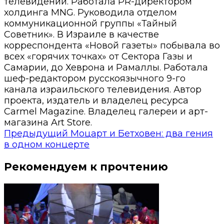
телевидении. Работала PR-директором
холдинга MNG. Руководила отделом
коммуникационной группы «Тайный
Советник». В Израиле в качестве
корреспондента «Новой газеты» побывала во
всех «горячих точках» от Сектора Газы и
Самарии, до Хеврона и Рамаллы. Работала
шеф-редактором русскоязычного 9-го
канала израильского телевидения. Автор
проекта, издатель и владелец ресурса
Carmel Magazine. Владелец галереи и арт-
магазина Art Store.
Предыдущий
Моцарт и Бетховен: два гения
в одном концерте
Рекомендуем к прочтению