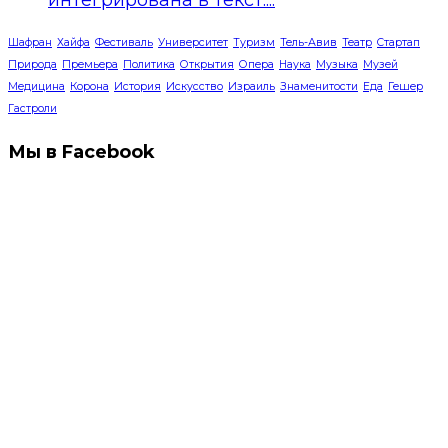
Шафран
Хайфа
Фестиваль
Университет
Туризм
Тель-Авив
Театр
Стартап
Природа
Премьера
Политика
Открытия
Опера
Наука
Музыка
Музей
Медицина
Корона
История
Искусство
Израиль
Знаменитости
Еда
Гешер
Гастроли
Мы в Facebook