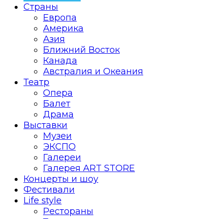
Страны
Европа
Америка
Азия
Ближний Восток
Канада
Австралия и Океания
Театр
Опера
Балет
Драма
Выставки
Музеи
ЭКСПО
Галереи
Галерея ART STORE
Концерты и шоу
Фестивали
Life style
Рестораны