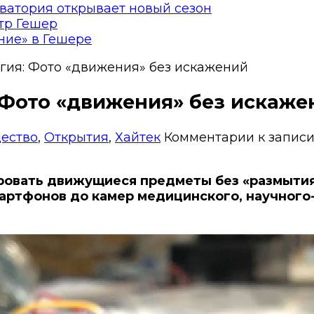
ватория открывает новый сезон
тр Гешер
ние» в Гешере
ия: Фото «движения» без искажений
 Фото «движения» без искаже
ество
,
Открытия
,
Хайтек
Комментарии
к запис
ровать движущиеся предметы без «размытия
мартфонов до камер медицинского, научног