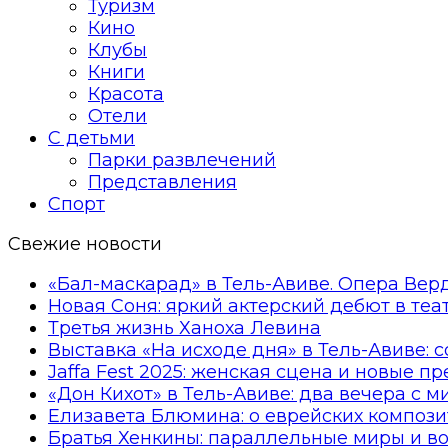
Туризм
Кино
Клубы
Книги
Красота
Отели
С детьми
Парки развлечений
Представления
Спорт
Свежие новости
«Бал-маскарад» в Тель-Авиве. Опера Вер
Новая Соня: яркий актерский дебют в те
Третья жизнь Ханоха Левина
Выставка «На исходе дня» в Тель-Авиве: 
Jaffa Fest 2025: женская сцена и новые п
«Дон Кихот» в Тель-Авиве: два вечера с 
Елизавета Блюмина: о еврейских компози
Братья Хенкины: параллельные миры и в