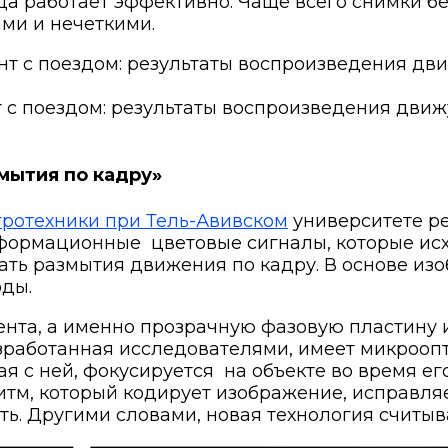
егда работает эффективно. Чаще всего снимки б
ми и нечеткими.
 с поездом: результаты воспроизведения движ
мытия по кадру»
тротехники при Тель-Авивском
университете р
нформационные
цветовые сигналы, которые ис
ать размытия движения по кадру. В основе из
оды.
ента, а именно прозрачную фазовую пластину
зработанная исследователями, имеет микроопти
я с ней, фокусируется
на объекте во время е
ритм, который кодирует изображение, исправл
ть.
Другими словами, новая технология считыва