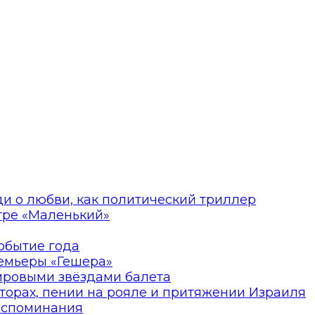
ди о любви, как политический триллер
атре «Маленький»
событие года
ремьеры «Гешера»
мировыми звёздами балета
торах, пении на рояле и притяжении Израиля
оспоминания