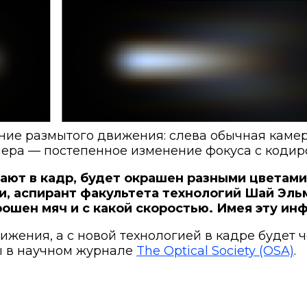
ие размытого движения: слева обычная камер
мера — постепенное изменение фокуса с кодир
ают в кадр, будет окрашен разными цветами
ки, аспирант факультета технологий Шай Эль
рошен мяч и с какой скоростью. Имея эту ин
жения, а с новой технологией в кадре будет 
ы в научном журнале
The Optical Society (OSA)
.