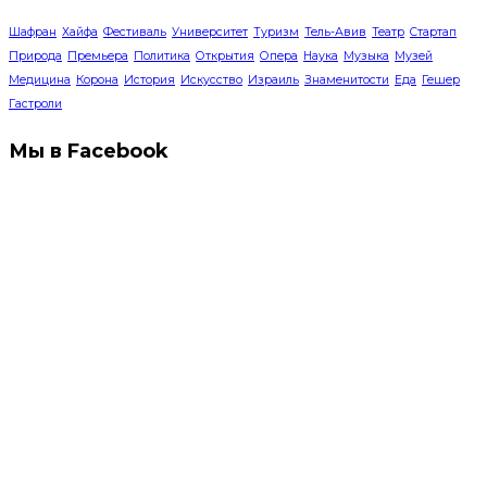
Шафран
Хайфа
Фестиваль
Университет
Туризм
Тель-Авив
Театр
Стартап
Природа
Премьера
Политика
Открытия
Опера
Наука
Музыка
Музей
Медицина
Корона
История
Искусство
Израиль
Знаменитости
Еда
Гешер
Гастроли
Мы в Facebook