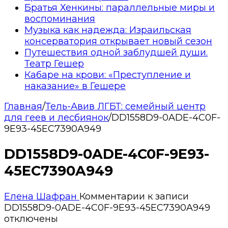
Братья Хенкины: параллельные миры и
воспоминания
Музыка как надежда: Израильская
консерватория открывает новый сезон
Путешествия одной заблудшей души.
Театр Гешер
Кабаре на крови: «Преступление и
наказание» в Гешере
Главная
/
Тель-Авив ЛГБТ: семейный центр
для геев и лесбиянок
/
DD1558D9-0ADE-4C0F-
9E93-45EC7390A949
DD1558D9-0ADE-4C0F-9E93-
45EC7390A949
Елена Шафран
Комментарии
к записи
DD1558D9-0ADE-4C0F-9E93-45EC7390A949
отключены