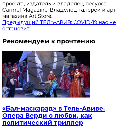
проекта, издатель и владелец ресурса
Carmel Magazine. Владелец галереи и арт-
магазина Art Store.
Предыдущий
ТЕЛЬ-АВИВ: COVID-19 нас не
остановит
Рекомендуем к прочтению
«Бал-маскарад» в Тель-Авиве.
Опера Верди о любви, как
политический триллер