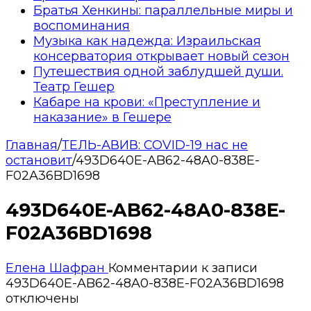
Братья Хенкины: параллельные миры и
воспоминания
Музыка как надежда: Израильская
консерватория открывает новый сезон
Путешествия одной заблудшей души.
Театр Гешер
Кабаре на крови: «Преступление и
наказание» в Гешере
Главная
/
ТЕЛЬ-АВИВ: COVID-19 нас не
остановит
/
493D640E-AB62-48A0-838E-
F02A36BD1698
493D640E-AB62-48A0-838E-
F02A36BD1698
Елена Шафран
Комментарии
к записи
493D640E-AB62-48A0-838E-F02A36BD1698
отключены