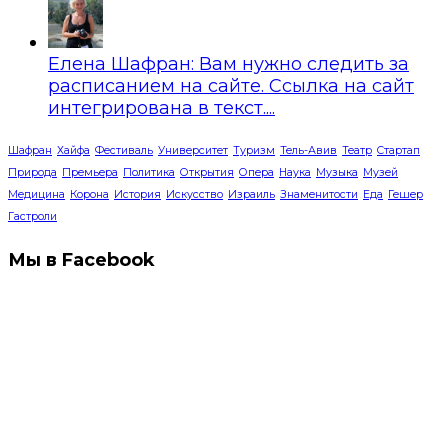
Елена Шафран: Вам нужно следить за
расписанием на сайте. Ссылка на сайт
интегрирована в текст....
Шафран
Хайфа
Фестиваль
Университет
Туризм
Тель-Авив
Театр
Стартап
Природа
Премьера
Политика
Открытия
Опера
Наука
Музыка
Музей
Медицина
Корона
История
Искусство
Израиль
Знаменитости
Еда
Гешер
Гастроли
Мы в Facebook