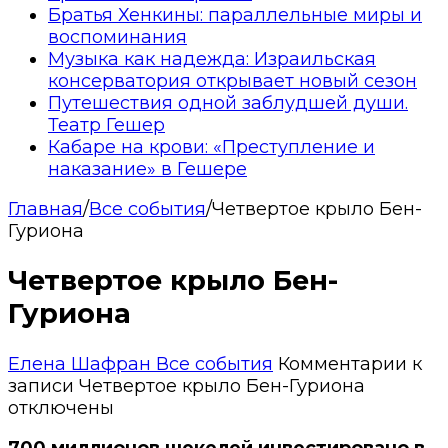
Братья Хенкины: параллельные миры и
воспоминания
Музыка как надежда: Израильская
консерватория открывает новый сезон
Путешествия одной заблудшей души.
Театр Гешер
Кабаре на крови: «Преступление и
наказание» в Гешере
Главная
/
Все события
/
Четвертое крыло Бен-
Гуриона
Четвертое крыло Бен-
Гуриона
Елена Шафран
Все события
Комментарии
к
записи Четвертое крыло Бен-Гуриона
отключены
700 миллионов шекелей инвестировано в