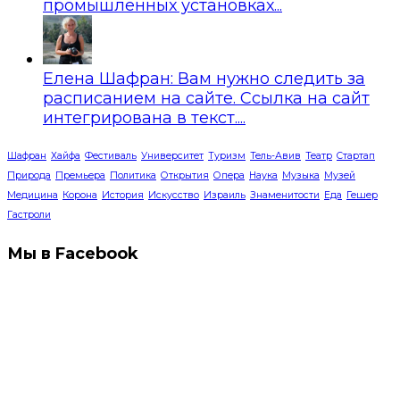
промышленных установках...
Елена Шафран: Вам нужно следить за
расписанием на сайте. Ссылка на сайт
интегрирована в текст....
Шафран
Хайфа
Фестиваль
Университет
Туризм
Тель-Авив
Театр
Стартап
Природа
Премьера
Политика
Открытия
Опера
Наука
Музыка
Музей
Медицина
Корона
История
Искусство
Израиль
Знаменитости
Еда
Гешер
Гастроли
Мы в Facebook