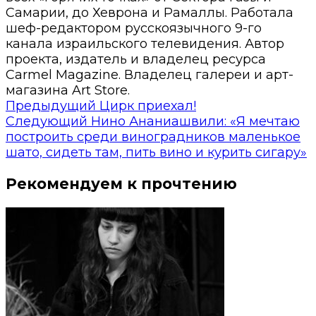
Самарии, до Хеврона и Рамаллы. Работала
шеф-редактором русскоязычного 9-го
канала израильского телевидения. Автор
проекта, издатель и владелец ресурса
Carmel Magazine. Владелец галереи и арт-
магазина Art Store.
Предыдущий
Цирк приехал!
Следующий
Нино Ананиашвили: «Я мечтаю
построить среди виноградников маленькое
шато, сидеть там, пить вино и курить сигару»
Рекомендуем к прочтению