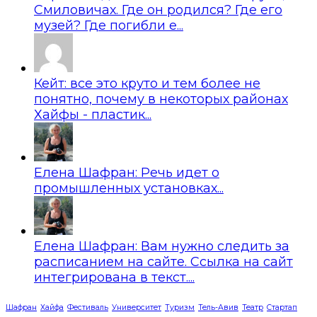
Смиловичах. Где он родился? Где его
музей? Где погибли е...
Кейт: все это круто и тем более не
понятно, почему в некоторых районах
Хайфы - пластик...
Елена Шафран: Речь идет о
промышленных установках...
Елена Шафран: Вам нужно следить за
расписанием на сайте. Ссылка на сайт
интегрирована в текст....
Шафран
Хайфа
Фестиваль
Университет
Туризм
Тель-Авив
Театр
Стартап