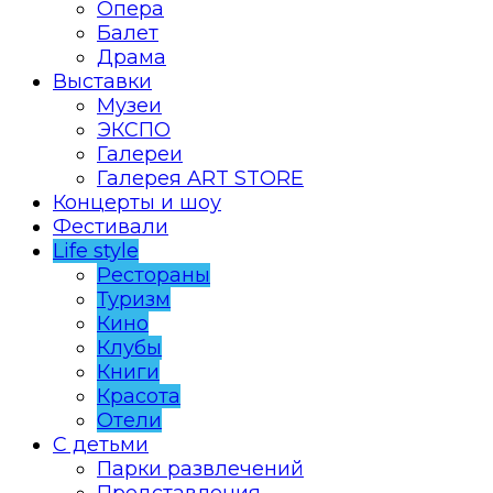
Опера
Балет
Драма
Выставки
Музеи
ЭКСПО
Галереи
Галерея ART STORE
Концерты и шоу
Фестивали
Life style
Рестораны
Туризм
Кино
Клубы
Книги
Красота
Отели
С детьми
Парки развлечений
Представления