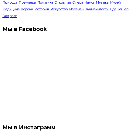
Природа
Премьера
Политика
Открытия
Опера
Наука
Музыка
Музей
Медицина
Корона
История
Искусство
Израиль
Знаменитости
Еда
Гешер
Гастроли
Мы в Facebook
Мы в Инстаграмм