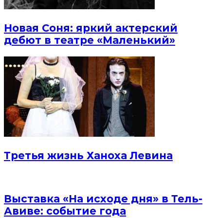
Новая Соня: яркий актерский
дебют в театре «Маленький»
Третья жизнь Ханоха Левина
Выставка «На исходе дня» в Тель-
Авиве: событие года