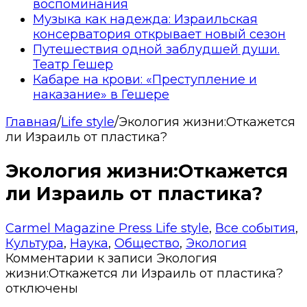
воспоминания
Музыка как надежда: Израильская
консерватория открывает новый сезон
Путешествия одной заблудшей души.
Театр Гешер
Кабаре на крови: «Преступление и
наказание» в Гешере
Главная
/
Life style
/
Экология жизни:Откажется
ли Израиль от пластика?
Экология жизни:Откажется
ли Израиль от пластика?
Carmel Magazine Press
Life style
,
Все события
,
Культура
,
Наука
,
Общество
,
Экология
Комментарии
к записи Экология
жизни:Откажется ли Израиль от пластика?
отключены