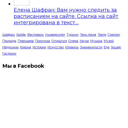
Елена Шафран: Вам нужно следить за
расписанием на сайте. Ссылка на сайт
интегрирована в текст....
Шафран
Хайфа
Фестиваль
Университет
Туризм
Тель-Авив
Театр
Стартап
Природа
Премьера
Политика
Открытия
Опера
Наука
Музыка
Музей
Медицина
Корона
История
Искусство
Израиль
Знаменитости
Еда
Гешер
Гастроли
Мы в Facebook