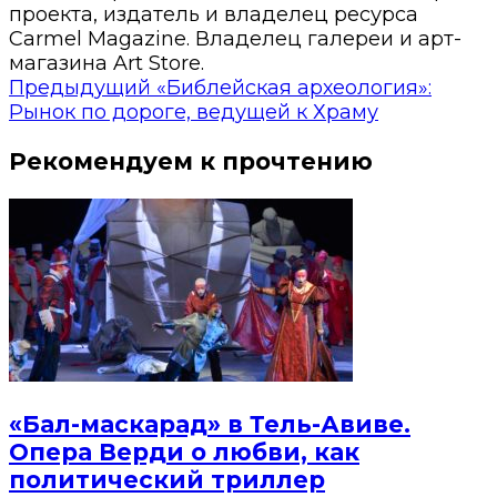
проекта, издатель и владелец ресурса
Carmel Magazine. Владелец галереи и арт-
магазина Art Store.
Предыдущий
«Библейская археология»:
Рынок по дороге, ведущей к Храму
Рекомендуем к прочтению
«Бал-маскарад» в Тель-Авиве.
Опера Верди о любви, как
политический триллер