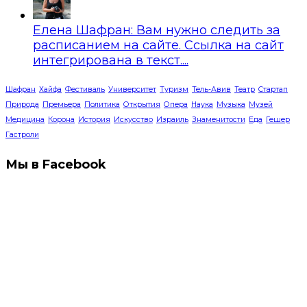
Елена Шафран: Вам нужно следить за
расписанием на сайте. Ссылка на сайт
интегрирована в текст....
Шафран
Хайфа
Фестиваль
Университет
Туризм
Тель-Авив
Театр
Стартап
Природа
Премьера
Политика
Открытия
Опера
Наука
Музыка
Музей
Медицина
Корона
История
Искусство
Израиль
Знаменитости
Еда
Гешер
Гастроли
Мы в Facebook