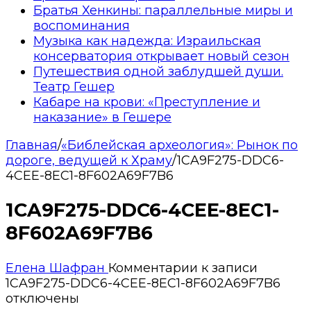
Братья Хенкины: параллельные миры и
воспоминания
Музыка как надежда: Израильская
консерватория открывает новый сезон
Путешествия одной заблудшей души.
Театр Гешер
Кабаре на крови: «Преступление и
наказание» в Гешере
Главная
/
«Библейская археология»: Рынок по
дороге, ведущей к Храму
/
1CA9F275-DDC6-
4CEE-8EC1-8F602A69F7B6
1CA9F275-DDC6-4CEE-8EC1-
8F602A69F7B6
Елена Шафран
Комментарии
к записи
1CA9F275-DDC6-4CEE-8EC1-8F602A69F7B6
отключены