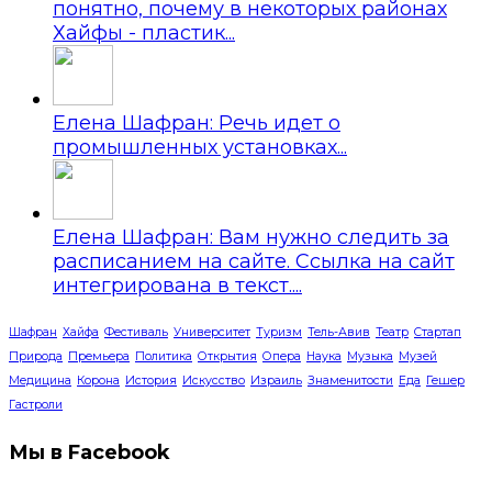
понятно, почему в некоторых районах
Хайфы - пластик...
Елена Шафран: Речь идет о
промышленных установках...
Елена Шафран: Вам нужно следить за
расписанием на сайте. Ссылка на сайт
интегрирована в текст....
Шафран
Хайфа
Фестиваль
Университет
Туризм
Тель-Авив
Театр
Стартап
Природа
Премьера
Политика
Открытия
Опера
Наука
Музыка
Музей
Медицина
Корона
История
Искусство
Израиль
Знаменитости
Еда
Гешер
Гастроли
Мы в Facebook