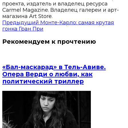
проекта, издатель и владелец ресурса
Carmel Magazine. Владелец галереи и арт-
магазина Art Store.
Предыдущий
Монте-Карло: самая крутая
гонка Гран При
Рекомендуем к прочтению
«Бал-маскарад» в Тель-Авиве.
Опера Верди о любви, как
политический триллер