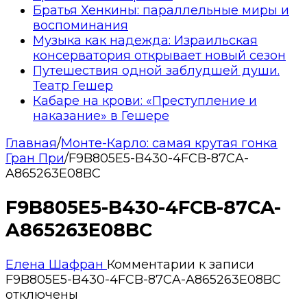
Братья Хенкины: параллельные миры и
воспоминания
Музыка как надежда: Израильская
консерватория открывает новый сезон
Путешествия одной заблудшей души.
Театр Гешер
Кабаре на крови: «Преступление и
наказание» в Гешере
Главная
/
Монте-Карло: самая крутая гонка
Гран При
/
F9B805E5-B430-4FCB-87CA-
A865263E08BC
F9B805E5-B430-4FCB-87CA-
A865263E08BC
Елена Шафран
Комментарии
к записи
F9B805E5-B430-4FCB-87CA-A865263E08BC
отключены