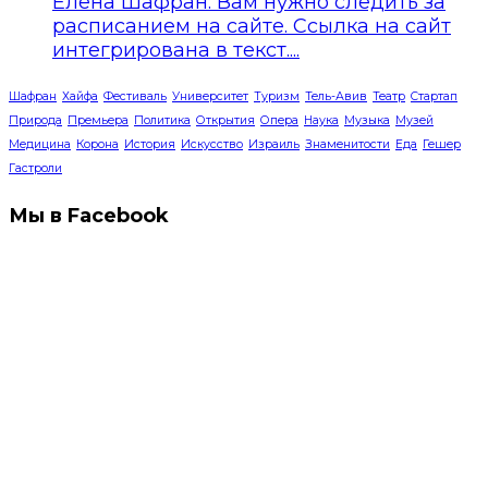
Елена Шафран: Вам нужно следить за
расписанием на сайте. Ссылка на сайт
интегрирована в текст....
Шафран
Хайфа
Фестиваль
Университет
Туризм
Тель-Авив
Театр
Стартап
Природа
Премьера
Политика
Открытия
Опера
Наука
Музыка
Музей
Медицина
Корона
История
Искусство
Израиль
Знаменитости
Еда
Гешер
Гастроли
Мы в Facebook