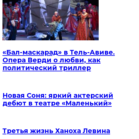
«Бал-маскарад» в Тель-Авиве.
Опера Верди о любви, как
политический триллер
Новая Соня: яркий актерский
дебют в театре «Маленький»
Третья жизнь Ханоха Левина