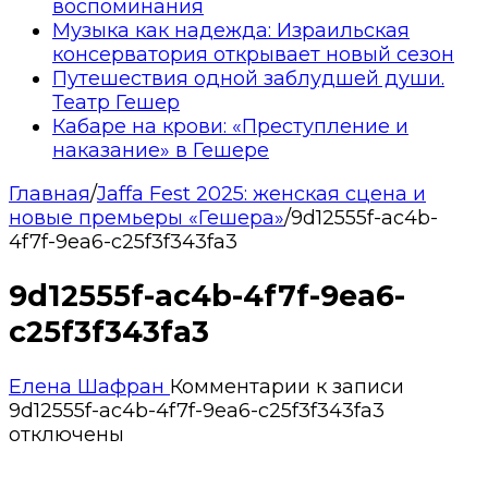
воспоминания
Музыка как надежда: Израильская
консерватория открывает новый сезон
Путешествия одной заблудшей души.
Театр Гешер
Кабаре на крови: «Преступление и
наказание» в Гешере
Главная
/
Jaffa Fest 2025: женская сцена и
новые премьеры «Гешера»
/
9d12555f-ac4b-
4f7f-9ea6-c25f3f343fa3
9d12555f-ac4b-4f7f-9ea6-
c25f3f343fa3
Елена Шафран
Комментарии
к записи
9d12555f-ac4b-4f7f-9ea6-c25f3f343fa3
отключены